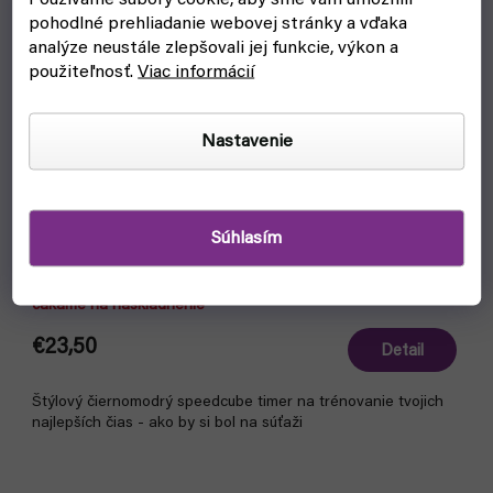
pohodlné prehliadanie webovej stránky a vďaka
analýze neustále zlepšovali jej funkcie, výkon a
použiteľnosť.
Viac informácií
Nastavenie
Súhlasím
Časomiera QiYi timer
čakáme na naskladnenie
€23,50
Detail
Štýlový čiernomodrý speedcube timer na trénovanie tvojich
najlepších čias - ako by si bol na súťaži