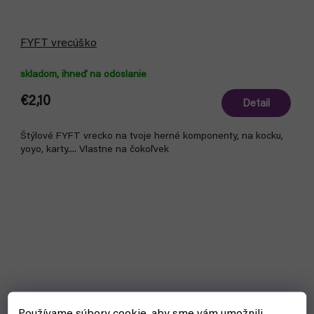
FYFT vrecúško
skladom, ihneď na odoslanie
€2,10
Detail
Štýlové FYFT vrecko na tvoje herné komponenty, na kocku,
yoyo, karty.... Vlastne na čokoľvek
Bestseller
Používame súbory cookie, aby sme vám umožnili