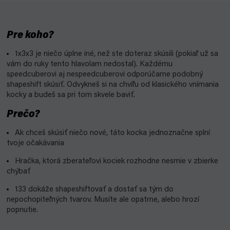
Pre koho?
1x3x3 je niečo úplne iné, než ste doteraz skúsili (pokiaľ už sa
vám do ruky tento hlavolam nedostal). Každému
speedcuberovi aj nespeedcuberovi odporúčame podobný
shapeshift skúsiť. Odvykneš si na chvíľu od klasického vnímania
kocky a budeš sa pri tom skvele baviť.
Prečo?
Ak chceš skúsiť niečo nové, táto kocka jednoznačne splní
tvoje očakávania
Hračka, ktorá zberateľovi kociek rozhodne nesmie v zbierke
chýbať
133 dokáže shapeshiftovať a dostať sa tým do
nepochopiteľných tvarov. Musíte ale opatrne, alebo hrozí
popnutie.