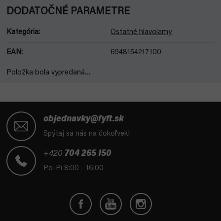
DODATOČNÉ PARAMETRE
Kategória
:
Ostatné hlavolamy
EAN
:
6948154217100
Položka bola vypredaná…
Z
á
objednavky@fyft.sk
p
Spýtaj sa nás na čokoľvek!
ä
t
+420
704 265 150
i
Po-Pi 8:00 - 16:00
e