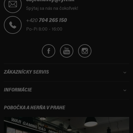
objednavky@fyft.sk
p
Spýtaj sa nás na čokoľvek!
ä
t
+420
704 265 150
i
Po-Pi 8:00 - 16:00
e
ZÁKAZNÍCKY SERVIS
INFORMÁCIE
POBOČKA A HERŇA V PRAHE