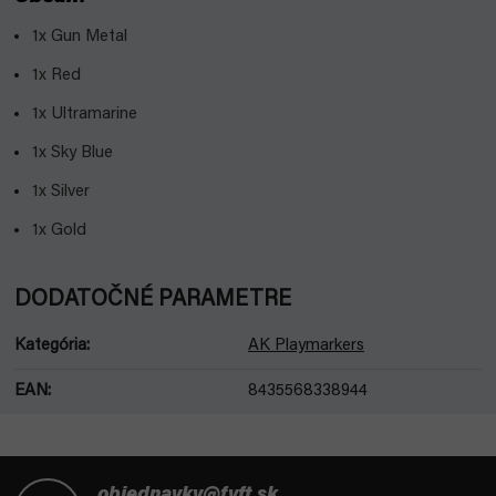
1x Gun Metal
1x Red
1x Ultramarine
1x Sky Blue
1x Silver
1x Gold
DODATOČNÉ PARAMETRE
Kategória
:
AK Playmarkers
EAN
:
8435568338944
Z
á