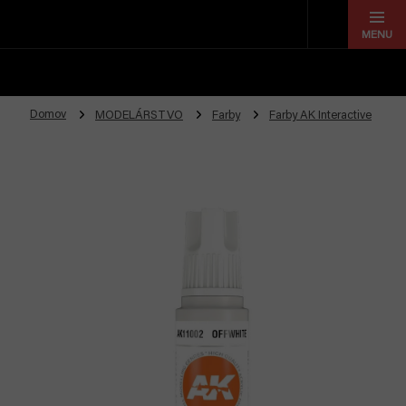
Prejsť
na
obsah
Domov
MODELÁRSTVO
Farby
Farby AK Interactive