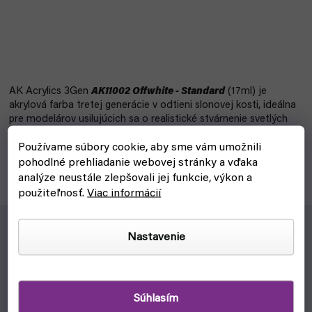
AK Acrylics 3Gen
AK11002 Offwhite - Standard
(17ml) je
akrylová farba tretej generácie v odtieni slonovej kosti, ideálna
pre modelárov usilujúcich sa o realistické stvárnenie svetlých
povrchov.
Používame súbory cookie, aby sme vám umožnili
pohodlné prehliadanie webovej stránky a vďaka
analýze neustále zlepšovali jej funkcie, výkon a
použiteľnosť.
Viac informácií
Nastavenie
AK Acrylics 3Gen
AK11002 Offwhite - Standard
(17ml) je
akrylová farba tretej generácie v odtieni slonovej kosti,
ideálna pre modelárov usilujúcich sa o realistické
stvárnenie svetlých povrchov.
Súhlasím