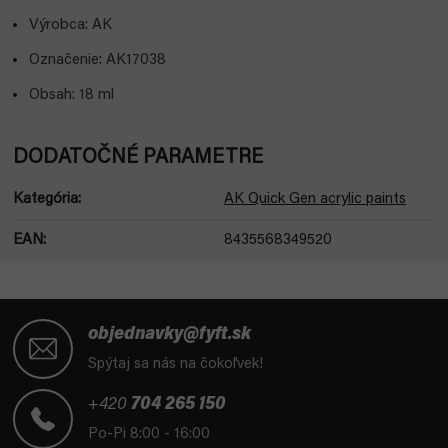
Výrobca: AK
Označenie: AK17038
Obsah: 18 ml
DODATOČNÉ PARAMETRE
Kategória
:
AK Quick Gen acrylic paints
EAN
:
8435568349520
Z
á
objednavky@fyft.sk
p
Spýtaj sa nás na čokoľvek!
ä
t
+420
704 265 150
i
Po-Pi 8:00 - 16:00