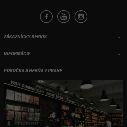
e
ZÁKAZNÍCKY SERVIS
INFORMÁCIE
POBOČKA A HERŇA V PRAHE