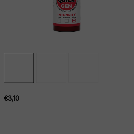
€3,10
Jednotková
cena: