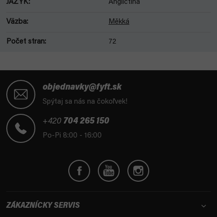
JAZYK
:
Angličtina
Väzba
:
Měkká
Počet stran
:
72
Z
á
objednavky@fyft.sk
p
Spýtaj sa nás na čokoľvek!
ä
t
+420
704 265 150
i
Po-Pi 8:00 - 16:00
e
ZÁKAZNÍCKY SERVIS