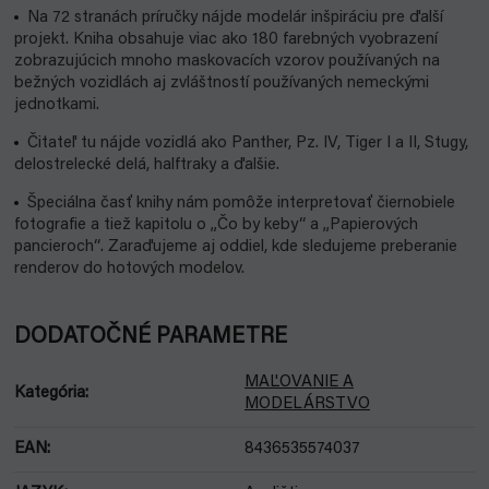
Na 72 stranách príručky nájde modelár inšpiráciu pre ďalší
projekt. Kniha obsahuje viac ako 180 farebných vyobrazení
zobrazujúcich mnoho maskovacích vzorov používaných na
bežných vozidlách aj zvláštností používaných nemeckými
jednotkami.
Čitateľ tu nájde vozidlá ako Panther, Pz. IV, Tiger I a II, Stugy,
delostrelecké delá, halftraky a ďalšie.
Špeciálna časť knihy nám pomôže interpretovať čiernobiele
fotografie a tiež kapitolu o „Čo by keby“ a „Papierových
pancieroch“. Zaraďujeme aj oddiel, kde sledujeme preberanie
renderov do hotových modelov.
DODATOČNÉ PARAMETRE
MAĽOVANIE A
Kategória
:
MODELÁRSTVO
EAN
:
8436535574037