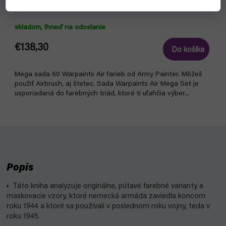
Warpaints Air Mega Set (Army Painter)
skladom, ihneď na odoslanie
€138,30
Do košíka
Mega sada 60 Warpaints Air farieb od Army Painter. Môžeš
použiť Airbrush, aj štetec. Sada Warpaints Air Mega Set je
usporiadaná do farebných triád, ktoré ti uľahčia výber...
Popis
Táto kniha analyzuje originálne, pútavé farebné varianty a
maskovacie vzory, ktoré nemecká armáda zaviedla koncom
roku 1944 a ktoré sa používali v poslednom roku vojny, teda v
roku 1945.