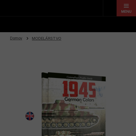
Prejsť
na
obsah
Domov
MODELÁRSTVO