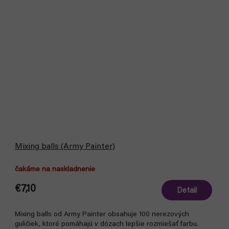
Mixing balls (Army Painter)
čakáme na naskladnenie
€7,10
Detail
Mixing balls od Army Painter obsahuje 100 nerezových
guličiek, ktoré pomáhajú v dózach lepšie rozmiešať farbu.