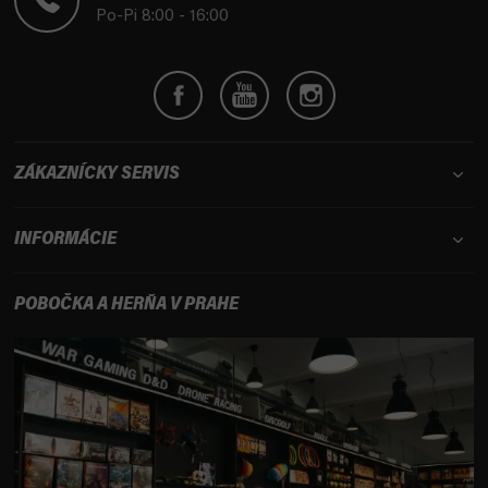
i
Po-Pi 8:00 - 16:00
e
ZÁKAZNÍCKY SERVIS
INFORMÁCIE
POBOČKA A HERŇA V PRAHE