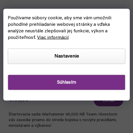
Používame súbory cookie, aby sme vám umožnili
pohodlné prehliadanie webovej stránky a vďaka
analýze neustále zlepšovali jej funkcie, výkon a
použiteľnosť.
Viac informácií
Nastavenie
Warhammer 40000: Kill Team - Hivestorm
Súhlasím
čakáme na naskladnenie
€163,90
Detail
Štartovacia sada Warhammer 40,000 Kill Team: Hivestorm
vás zavedie priamo do stredu bojiska s novými pravidlami,
miniatúrami a výbavou!