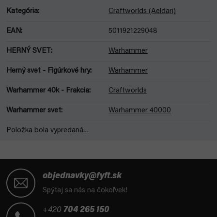
Kategória
:
Craftworlds (Aeldari)
EAN
:
5011921229048
HERNÝ SVET
:
Warhammer
Herný svet - Figúrkové hry
:
Warhammer
Warhammer 40k - Frakcia
:
Craftworlds
Warhammer svet
:
Warhammer 40000
Položka bola vypredaná…
Z
á
objednavky@fyft.sk
p
Spýtaj sa nás na čokoľvek!
ä
t
+420
704 265 150