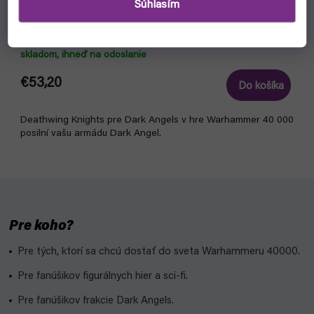
Súhlasím
Warhammer 40000: Dark Angels Deathwing Knights
skladom, ihneď na odoslanie
€53,20
Do košíka
Deathwing Knights pre Dark Angels v hre Warhammer 40 000
posilní vašu armádu Dark Angel.
Pre koho?
Pre tých, ktorí sa chcú dostať do sveta Warhammeru 40000.
Pre fanúšikov figurálnych hier a sci-fi.
Pre fanúšikov frakcie Dark Angels.