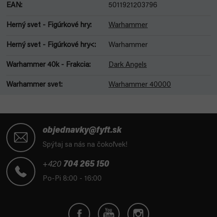
EAN
:
5011921203796
Herný svet - Figúrkové hry
:
Warhammer
Herný svet - Figúrkové hry<
:
Warhammer
Warhammer 40k - Frakcia
:
Dark Angels
Warhammer svet
:
Warhammer 40000
Z
á
objednavky@fyft.sk
p
Spýtaj sa nás na čokoľvek!
ä
t
+420
704 265 150
i
Po-Pi 8:00 - 16:00
e