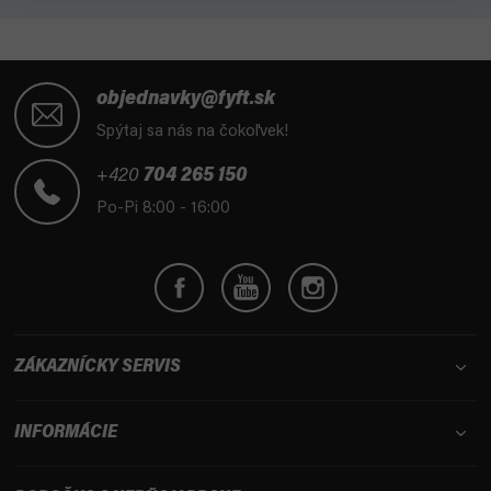
Z
á
objednavky@fyft.sk
p
Spýtaj sa nás na čokoľvek!
ä
t
+420
704 265 150
i
Po-Pi 8:00 - 16:00
e
ZÁKAZNÍCKY SERVIS
INFORMÁCIE