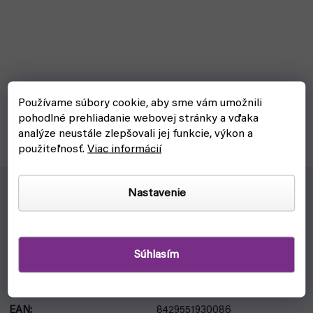
Produkt Vallejo T02002 Sada 3 dlát z nehrdzavejúcej ocele. Na
Používame súbory cookie, aby sme vám umožnili
podrobnejšom popise pracujeme.
pohodlné prehliadanie webovej stránky a vďaka
analýze neustále zlepšovali jej funkcie, výkon a
použiteľnosť.
Viac informácií
Nastavenie
Produkt Vallejo T02002 Sada 3 dlát z nehrdzavejúcej ocele. Na
podrobnejšom popise pracujeme.
DODATOČNÉ PARAMETRE
Súhlasím
Kategória
:
Modelárske náradie
EAN
:
8429551930086