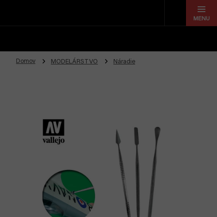
Prejsť
na
obsah
Domov
MODELÁRSTVO
Náradie