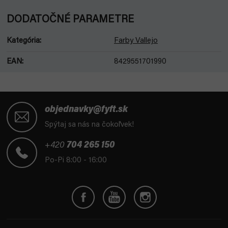
DODATOČNÉ PARAMETRE
Kategória
:
Farby Vallejo
EAN
:
8429551701990
Z
á
objednavky@fyft.sk
p
Spýtaj sa nás na čokoľvek!
ä
t
+420
704 265 150
i
Po-Pi 8:00 - 16:00
e