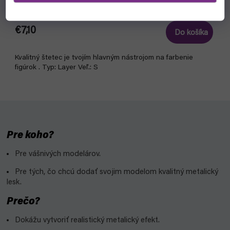
skladom, ihneď na odoslanie
€7,10
Do košíka
Kvalitný štetec je tvojím hlavným nástrojom na farbenie
figúrok . Typ: Layer Veľ.: S
Pre koho?
Pre vášnivých modelárov.
Pre tých, čo chcú dodať svojim modelom kvalitný metalický
lesk.
Prečo?
Dokážu vytvoriť realistický metalický efekt.