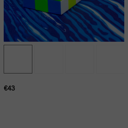
€43
Jednotková
cena: