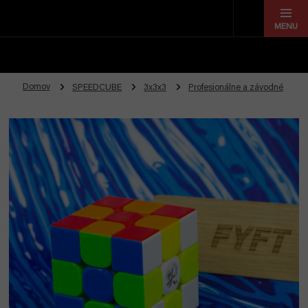
Prejsť
na
obsah
Domov
SPEEDCUBE
3x3x3
Profesionálne a závodné