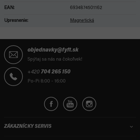
EAN
:
6934874501162
Upresnenie
:
Magnetická
Z
á
objednavky@fyft.sk
p
Spýtaj sa nás na čokoľvek!
ä
t
+420
704 265 150
i
Po-Pi 8:00 - 16:00
e
ZÁKAZNÍCKY SERVIS