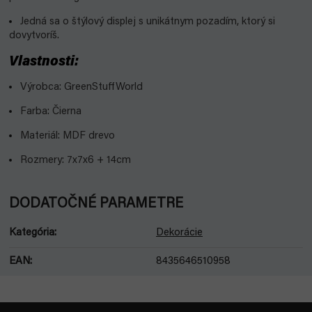
Jedná sa o štýlový displej s unikátnym pozadím, ktorý si
dovytvoríš.
Vlastnosti:
Výrobca: GreenStuffWorld
Farba: Čierna
Materiál: MDF drevo
Rozmery: 7x7x6 + 14cm
DODATOČNÉ PARAMETRE
Kategória
:
Dekorácie
EAN
:
8435646510958
Z