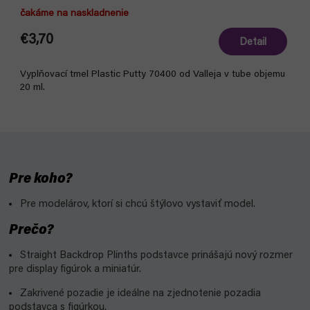
čakáme na naskladnenie
€3,70
Detail
Vyplňovací tmel Plastic Putty 70400 od Valleja v tube objemu
20 ml.
Pre koho?
Pre modelárov, ktorí si chcú štýlovo vystaviť model.
Prečo?
Straight Backdrop Plinths podstavce prinášajú nový rozmer
pre display figúrok a miniatúr.
Zakrivené pozadie je ideálne na zjednotenie pozadia
podstavca s figúrkou.