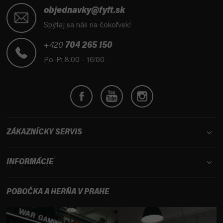
á
objednavky@fyft.sk
p
Spýtaj sa nás na čokoľvek!
ä
t
+420
704 265 150
i
Po-Pi 8:00 - 16:00
e
ZÁKAZNÍCKY SERVIS
INFORMÁCIE
POBOČKA A HERŇA V PRAHE