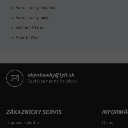
Farba kocky: červená.
Farba kocky: biela
Veľkosť: 16 mm
Počet: 12 ks.
Z
á
objednavky@fyft.sk
p
Spýtaj sa nás na čokoľvek!
ä
t
i
e
ZÁKAZNÍCKY SERVIS
INFORMÁ
Doprava a platba
O nás