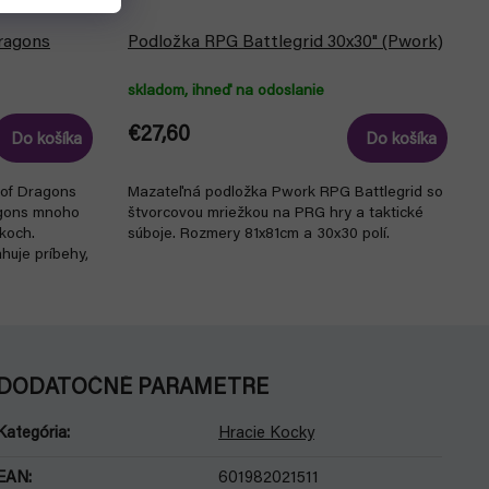
ragons
Podložka RPG Battlegrid 30x30" (Pwork)
skladom, ihneď na odoslanie
€27,60
Do košíka
Do košíka
 of Dragons
Mazateľná podložka Pwork RPG Battlegrid so
agons mnoho
štvorcovou mriežkou na PRG hry a taktické
akoch.
súboje. Rozmery 81x81cm a 30x30 polí.
huje príbehy,
DODATOČNÉ PARAMETRE
Kategória
:
Hracie Kocky
EAN
:
601982021511