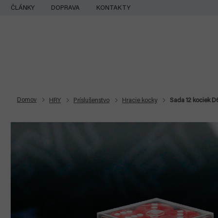
Prejsť
ČLÁNKY
DOPRAVA
KONTAKTY
na
obsah
Domov
HRY
Príslušenstvo
Hracie kocky
Sada 12 kociek D