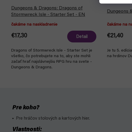
Dungeons & Dragons: Dragons of
Dungeons &
Stormwreck Isle - Starter Set - EN
čakáme na naskladnenie
čakáme na n
€17,30
€21,40
Detail
Dragons of Stormwreck Isle - Starter Set je
Je tu 5. edíci
všetko, čo potrebujete na to, aby ste mohli
na hrdinov D
začať hrať najslávnejšiu RPG hru na svete -
Dungeons & Dragons.
Pre koho?
Pre hráčov stolových a kartových hier.
Vlastnosti: