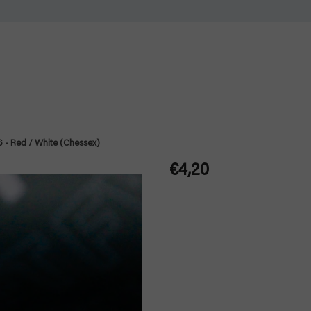
6 - Red / White (Chessex)
€4,20
Jednotková
cena: