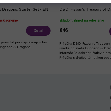
 Dragons: Starter Set - EN
D&D: Fizban's Treasury of D
askladnenie
skladom, ihneď na odoslanie
€46
Detail
a pravidiel pre najslávnejšiu hru
Príručka D&D: Fizban's Treasury
ungeons & Dragons.
uvedie do sveta Dungeon & Dr
informácií a dobrodružstiev o dr
Príručka s dračou tématikou obsa
možnosti...