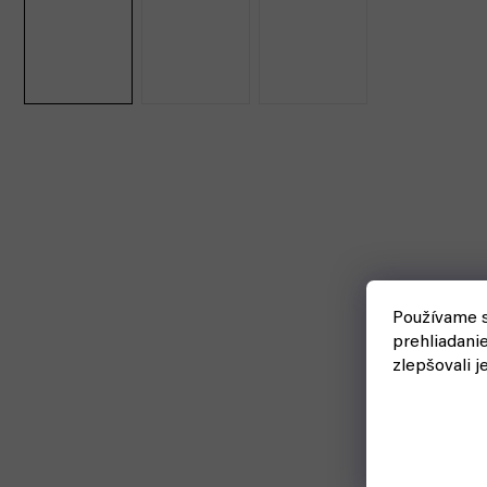
Používame s
prehliadani
zlepšovali j