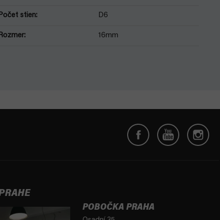
Počet stien
:
D6
Rozmer
:
16mm
 PRAHE
POBOČKA PRAHA