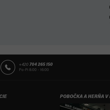
+420
704 265 150
Po-Pi 8:00 - 16:00
CIE
POBOČKA A HERŇA V