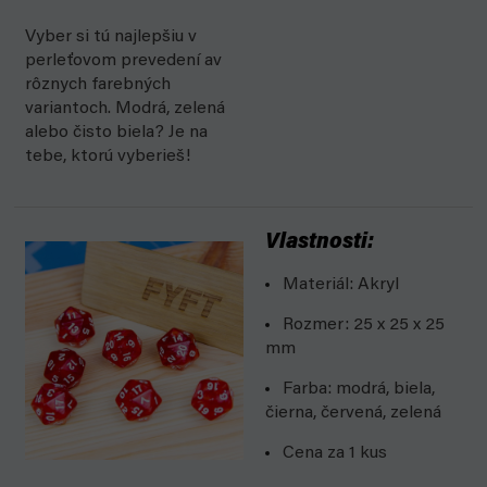
Vyber si tú najlepšiu v
perleťovom prevedení av
rôznych farebných
variantoch. Modrá, zelená
alebo čisto biela? Je na
tebe, ktorú vyberieš!
Vlastnosti:
Materiál: Akryl
Rozmer: 25 x 25 x 25
mm
Farba: modrá, biela,
čierna, červená, zelená
Cena za 1 kus