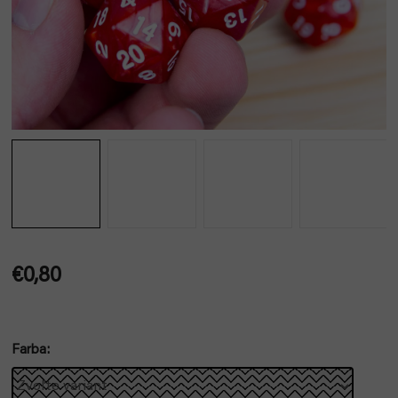
€0,80
Jednotková
cena:
Farba