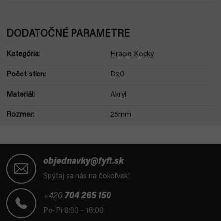
DODATOČNÉ PARAMETRE
Kategória
:
Hracie Kocky
Počet stien
:
D20
Materiál
:
Akryl
Rozmer
:
25mm
Z
á
objednavky@fyft.sk
p
Spýtaj sa nás na čokoľvek!
ä
t
+420
704 265 150
i
Po-Pi 8:00 - 16:00
e