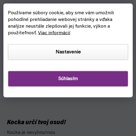
Používame súbory cookie, aby sme vám umožnili
pohodlné prehliadanie webovej stránky a vďaka
analýze neustále zlepšovali jej funkcie, výkon a
Podložka Combat Map Forest 30x30" (Pwork)
použiteľnosť.
Viac informácií
skladom, ihneď na odoslanie
€27,60
Nastavenie
Do košíka
Mazateľná podložka Pwork Combat Map Forest so
štvorcovou mriežkou na PRG hry a taktické súboje v lese.
Súhlasím
Rozmery 81x81cm a 30x30 polí.
Kocka určí tvoj osud!
Kocka je nevyhnutnou