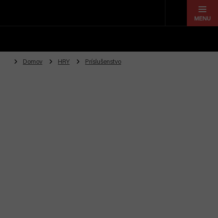
Prejsť
na
obsah
Domov
HRY
Príslušenstvo