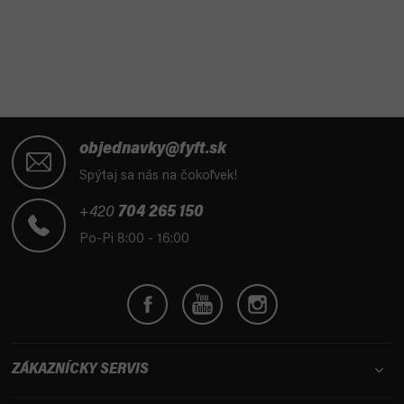
Z
á
objednavky@fyft.sk
p
Spýtaj sa nás na čokoľvek!
ä
t
+420
704 265 150
i
Po-Pi 8:00 - 16:00
e
ZÁKAZNÍCKY SERVIS