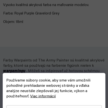
Vysoko kvalitná akrylová
farba na maľovanie modelov.
Farba: Royal Purple Gravelord Grey
Objem: 18ml
Farby Warpaints od The Army Painter sú kvalitné akrylové
farby, ktoré sa používajú na farbenie figúrok nielen k
wargamingu
. Môžeš sa inšpirovať už hotovou schémou
alebo zapojiť vlastnú fantáziu.
Používame súbory cookie, aby sme vám umožnili
pohodlné prehliadanie webovej stránky a vďaka
Typy farieb
analýze neustále zlepšovali jej funkcie, výkon a
použiteľnosť.
Viac informácií
Air - pre základný náter technikou airbrush v rôznych
odtieňoch (Base, Mid, High)