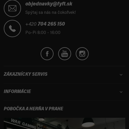
á
objednavky@fyft.sk
p
Spýtaj sa nás na čokoľvek!
ä
t
+420
704 265 150
i
Po-Pi 8:00 - 16:00
e
ZÁKAZNÍCKY SERVIS
INFORMÁCIE
POBOČKA A HERŇA V PRAHE