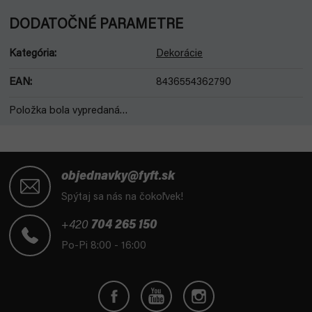
DODATOČNÉ PARAMETRE
Kategória
:
Dekorácie
EAN
:
8436554362790
Položka bola vypredaná…
Z
á
objednavky@fyft.sk
p
Spýtaj sa nás na čokoľvek!
ä
t
+420
704 265 150
i
Po-Pi 8:00 - 16:00
e