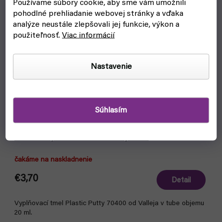
Používame súbory cookie, aby sme vám umožnili
pohodlné prehliadanie webovej stránky a vďaka
analýze neustále zlepšovali jej funkcie, výkon a
použiteľnosť.
Viac informácií
Nastavenie
Súhlasím
Tmel Vallejo 70401 Plastic Putty 20ml
čakáme na naskladnenie
€3,70
Detail
Vyplňovací tmel Plastic Putty 70400 od Valleja v tube objemu
20 ml.