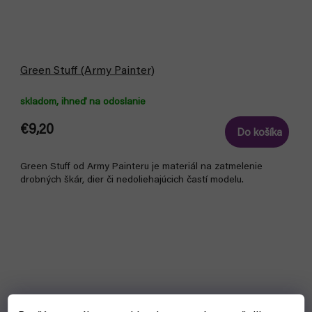
Green Stuff (Army Painter)
skladom, ihneď na odoslanie
€9,20
Do košíka
Green Stuff od Army Painteru je materiál na zatmelenie
drobných škár, dier či nedoliehajúcich častí modelu.