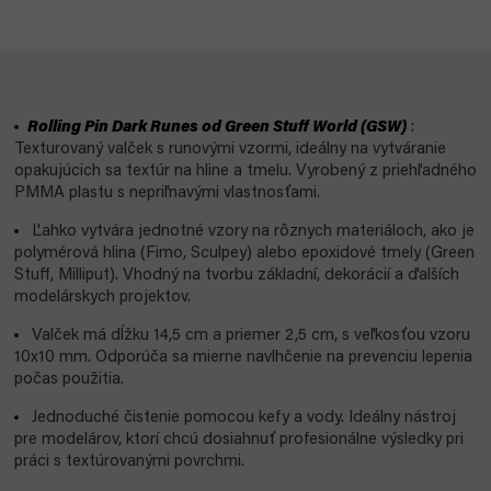
Rolling Pin Dark Runes od Green Stuff World (GSW)
:
Texturovaný valček s runovými vzormi, ideálny na vytváranie
opakujúcich sa textúr na hline a tmelu. Vyrobený z priehľadného
PMMA plastu s nepriľnavými vlastnosťami.
Ľahko vytvára jednotné vzory na rôznych materiáloch, ako je
polymérová hlina (Fimo, Sculpey) alebo epoxidové tmely (Green
Stuff, Milliput). Vhodný na tvorbu základní, dekorácií a ďalších
modelárskych projektov.
Valček má dĺžku 14,5 cm a priemer 2,5 cm, s veľkosťou vzoru
10x10 mm. Odporúča sa mierne navlhčenie na prevenciu lepenia
počas použitia.
Jednoduché čistenie pomocou kefy a vody. Ideálny nástroj
pre modelárov, ktorí chcú dosiahnuť profesionálne výsledky pri
práci s textúrovanými povrchmi.