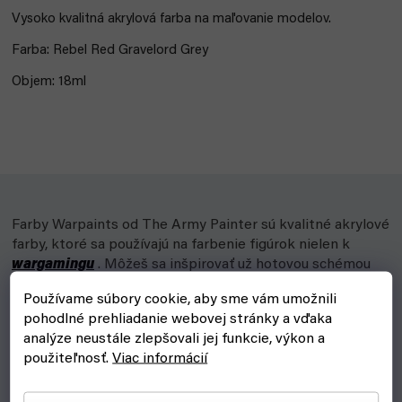
Vysoko kvalitná akrylová
farba na maľovanie modelov.
Farba: Rebel Red Gravelord Grey
Objem: 18ml
Farby Warpaints od The Army Painter sú kvalitné akrylové
farby, ktoré sa používajú na farbenie figúrok nielen k
wargamingu
. Môžeš sa inšpirovať už hotovou schémou
alebo zapojiť vlastnú fantáziu.
Používame súbory cookie, aby sme vám umožnili
pohodlné prehliadanie webovej stránky a vďaka
Typy farieb
analýze neustále zlepšovali jej funkcie, výkon a
použiteľnosť.
Viac informácií
Air - pre základný náter technikou airbrush v rôznych
odtieňoch (Base, Mid, High)