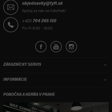
á
objednavky@fyft.sk
p
Spýtaj sa nás na čokoľvek!
ä
t
+420
704 265 150
i
Po-Pi 8:00 - 16:00
e
ZÁKAZNÍCKY SERVIS
INFORMÁCIE
POBOČKA A HERŇA V PRAHE