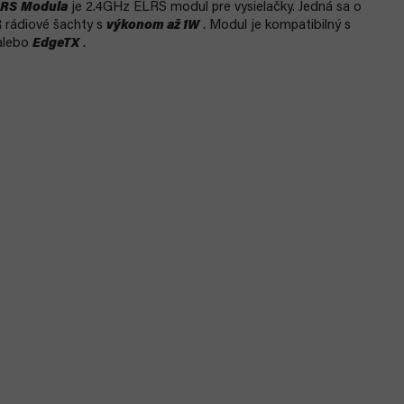
LRS
Modula
je 2.4GHz ELRS modul pre vysielačky. Jedná sa o
 rádiové šachty s
výkonom až 1W
. Modul je kompatibilný s
lebo
EdgeTX
.