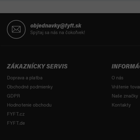
Z
á
objednavky@fyft.sk
p
Spýtaj sa nás na čokoľvek!
ä
t
i
e
ZÁKAZNÍCKY SERVIS
INFORMÁ
Doprava a platba
O nás
Obchodné podmienky
Vrátenie tova
GDPR
Naše značky
Hodnotenie obchodu
Kontakty
FYFT.cz
FYFT.de