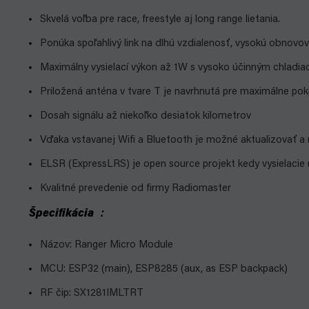
Skvelá voľba pre race, freestyle aj long range lietania.
Ponúka spoľahlivý link na dlhú vzdialenosť, vysokú obnovo
Maximálny vysielací výkon až 1W s vysoko účinným chladi
Priložená anténa v tvare T je navrhnutá pre maximálne pokr
Dosah signálu až niekoľko desiatok kilometrov
Vďaka vstavanej Wifi a Bluetooth je možné
aktualizovať a
ELSR (ExpressLRS) je open source projekt kedy vysielacie 
Kvalitné prevedenie od firmy Radiomaster
Špecifikácia
：
Názov: Ranger Micro Module
MCU: ESP32 (main), ESP8285 (aux, as ESP backpack)
RF čip: SX1281IMLTRT