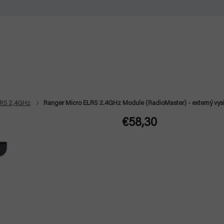
LRS 2,4GHz
Ranger Micro ELRS 2.4GHz Module (RadioMaster) - externý vys
€58,30
Jednotková
cena: