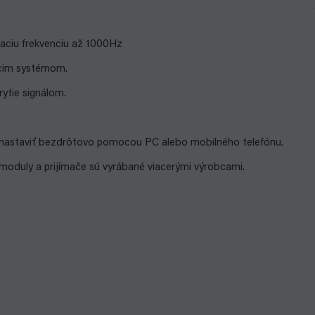
vaciu frekvenciu až 1000Hz
acim systémom.
ytie signálom.
 nastaviť bezdrôtovo pomocou PC alebo mobilného telefónu.
moduly a prijímače sú vyrábané viacerými výrobcami.