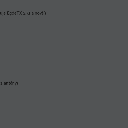
e EgdeTX 2.7.1 a novší)
z antény)