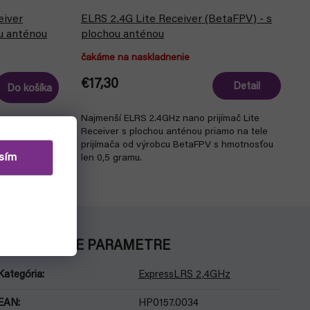
eiver
ELRS 2.4G Lite Receiver (BetaFPV) - s
u anténou
plochou anténou
čakáme na naskladnenie
€17,30
Detail
Do košíka
Najmenší ELRS 2.4GHz nano prijímač Lite
mač RP2 V2
Receiver s plochou anténou priamo na tele
a priamo na
prijímača od výrobcu BetaFPV s hmotnosťou
IOMASTER
sím
len 0,5 gramu.
DODATOČNÉ PARAMETRE
Kategória
:
ExpressLRS 2,4GHz
EAN
:
HP0157.0034