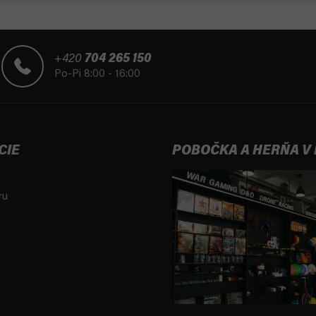
+420
704 265 150
Po-Pi 8:00 - 16:00
CIE
POBOČKA A HERŇA V
ru