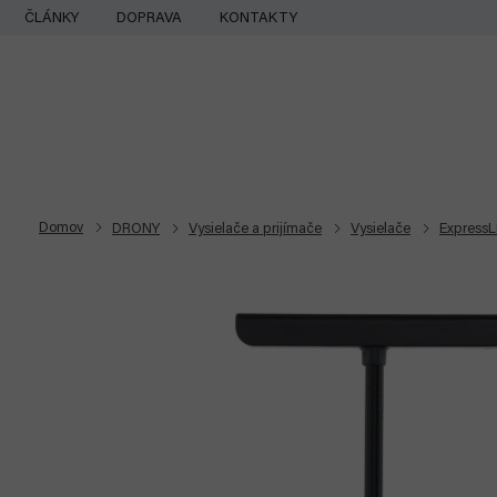
Prejsť
ČLÁNKY
DOPRAVA
KONTAKTY
na
obsah
Domov
DRONY
Vysielače a prijímače
Vysielače
Express