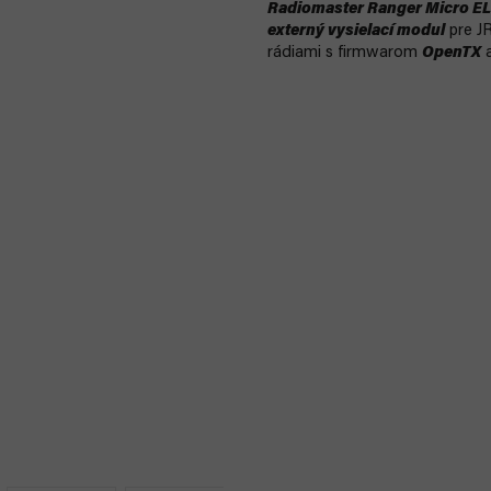
Radiomaster Ranger Micro E
externý vysielací modul
pre JR
rádiami s firmwarom
OpenTX
a