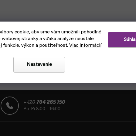
úbory cookie, aby sme vám umožnili pohodlné
e webovej stránky a vďaka analýze neustále
Súhla
ej funkcie, výkon a použiteľnosť.
Viac informácií
Nastavenie
+420
704 265 150
Po-Pi 8:00 - 16:00