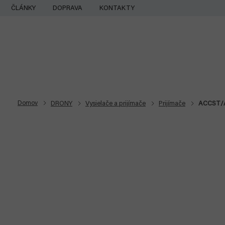
Prejsť
ČLÁNKY
DOPRAVA
KONTAKTY
na
obsah
Domov
DRONY
Vysielače a prijímače
Prijímače
ACCST/