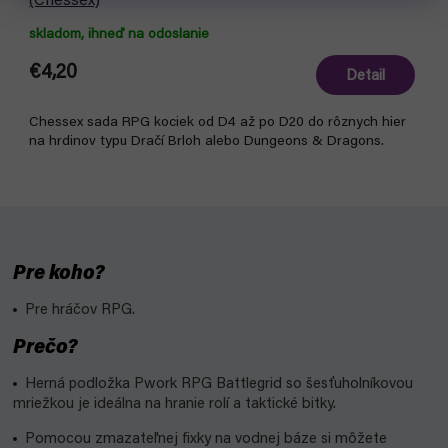
(Chessex)
skladom, ihneď na odoslanie
€4,20
Detail
Chessex sada RPG kociek od D4 až po D20 do rôznych hier
na hrdinov typu Dračí Brloh alebo Dungeons & Dragons.
Pre koho?
Pre hráčov RPG.
Prečo?
Herná podložka Pwork RPG Battlegrid so šesťuholníkovou
mriežkou je ideálna na hranie rolí a taktické bitky.
Pomocou zmazateľnej fixky na vodnej báze si môžete