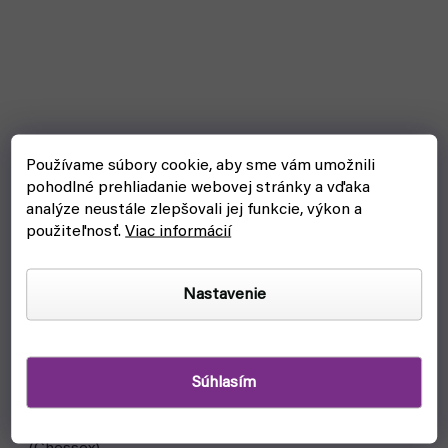
Akcia
Používame súbory cookie, aby sme vám umožnili
pohodlné prehliadanie webovej stránky a vďaka
analýze neustále zlepšovali jej funkcie, výkon a
použiteľnosť.
Viac informácií
Nastavenie
Súhlasím
Set 7 RPG kociek: D4, D6, D8, D10, D12, D20, D10%