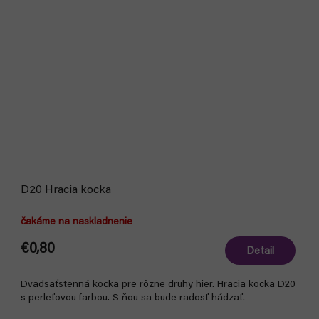
D20 Hracia kocka
čakáme na naskladnenie
€0,80
Detail
Dvadsaťstenná kocka pre rôzne druhy hier. Hracia kocka D20
s perleťovou farbou. S ňou sa bude radosť hádzať.