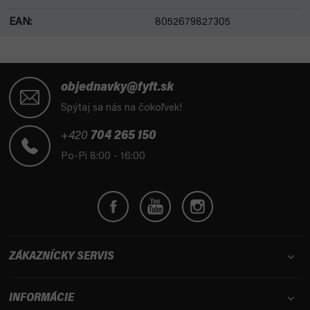
EAN
:
8052679827305
Z
á
objednavky@fyft.sk
p
Spýtaj sa nás na čokoľvek!
ä
t
+420
704 265 150
i
Po-Pi 8:00 - 16:00
e
ZÁKAZNÍCKY SERVIS
INFORMÁCIE