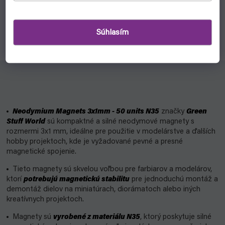
Deadland Tuft je terénny doplnok na podstavce od Army
Painter.
Súhlasím
Neodymium Magnets 3x1mm - 50 units N35
značky
Green
Stuff World
sú kompaktné a silné neodymové magnety s
rozmermi 3x1 mm, ideálne pre použitie v modelárstve a ďalších
hobby projektoch, kde je vyžadované pevné a presné
magnetické spojenie.
Tieto magnety sú skvelou voľbou pre farbiarov a modelárov,
ktorí
potrebujú magnetickú stabilitu
pre jednoduchú montáž a
demontáž dielov na miniatúrach, diorámatoch alebo iných
kreatívnych projektoch.
Magnety sú
vyrobené z materiálu N35
, ktorý poskytuje silné