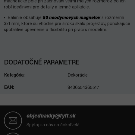
magnetické pole pri zachovaní veľmi malých rozmerov, čo ich
robí ideálnymi pre detaily a jemné aplikácie.
Balenie obsahuje
50 neodymových magnetov
s rozmermi
3x1 mm, ktoré sú vhodné pre širokú škálu projektov, ponúkajúce
spoľahlivé upevnenie a flexibilitu pri práci s modelmi.
DODATOČNÉ PARAMETRE
Kategória
:
Dekorácie
EAN
:
8436554365517
Z
á
objednavky@fyft.sk
p
Spýtaj sa nás na čokoľvek!
ä