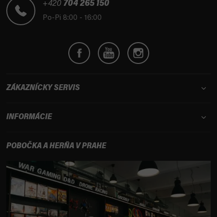
t
+420
704 265 150
i
Po-Pi 8:00 - 16:00
e
ZÁKAZNÍCKY SERVIS
INFORMÁCIE
POBOČKA A HERŇA V PRAHE