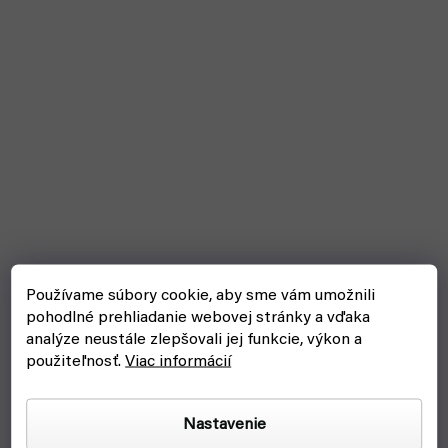
Používame súbory cookie, aby sme vám umožnili
pohodlné prehliadanie webovej stránky a vďaka
analýze neustále zlepšovali jej funkcie, výkon a
The Army Painter - Deadland Tuft
použiteľnosť.
Viac informácií
skladom, ihneď na odoslanie
Nastavenie
€7,10
Do košíka