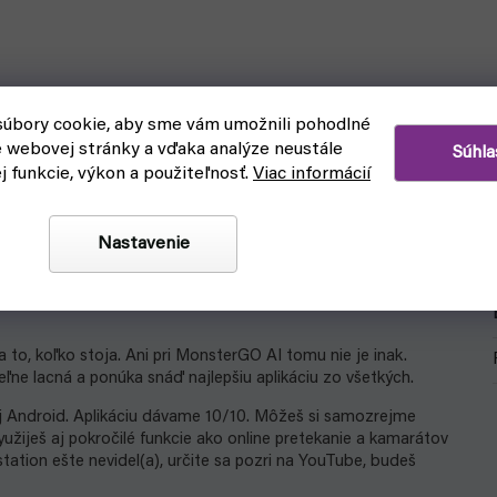
úbory cookie, aby sme vám umožnili pohodlné
e webovej stránky a vďaka analýze neustále
Súhla
ej funkcie, výkon a použiteľnosť.
Viac informácií
Nastavenie
cenu.
to, koľko stoja. Ani pri MonsterGO AI tomu nie je inak.
ne lacná a ponúka snáď najlepšiu aplikáciu zo všetkých.
j Android. Aplikáciu dávame 10/10. Môžeš si samozrejme
využiješ aj pokročilé funkcie ako online pretekanie a kamarátov
tation ešte nevidel(a), určite sa pozri na YouTube, budeš