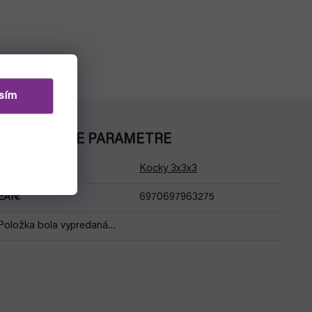
sím
DODATOČNÉ PARAMETRE
Kategória
:
Kocky 3x3x3
EAN
:
6970697963275
Položka bola vypredaná…