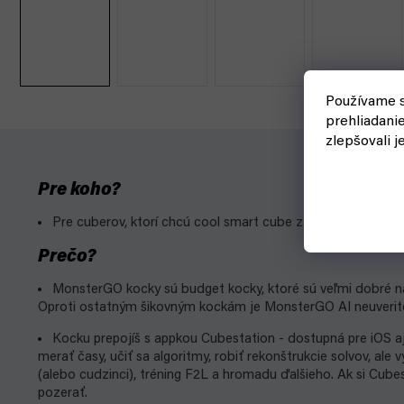
Používame s
prehliadani
zlepšovali j
Pre koho?
Pre cuberov, ktorí chcú cool smart cube za ešte viac cool 
Prečo?
MonsterGO kocky sú budget kocky, ktoré sú veľmi dobré na 
Oproti ostatným šikovným kockám je MonsterGO AI neuveriteľ
Kocku prepojíš s appkou Cubestation - dostupná pre iOS a
merať časy, učiť sa algoritmy, robiť rekonštrukcie solvov, ale 
(alebo cudzinci), tréning F2L a hromadu ďalšieho. Ak si Cubes
pozerať.