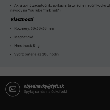
Ak si úplný začiatočník, aplikácia ťa zvládne naučiť kocku 
návody na YouTube *mrk mrk*).
Vlastnosti
Rozmery: 56x56x56 mm
Magnetická
Hmotnosť: 81 g
Výdrž batérie až 280 hodín
Z
á
objednavky@fyft.sk
p
Spýtaj sa nás na čokoľvek!
ä
t
i