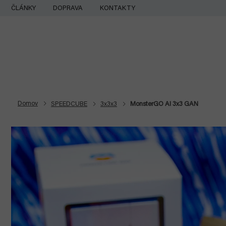
Prejsť
ČLÁNKY
DOPRAVA
KONTAKTY
na
obsah
Domov
SPEEDCUBE
3x3x3
MonsterGO AI 3x3 GAN