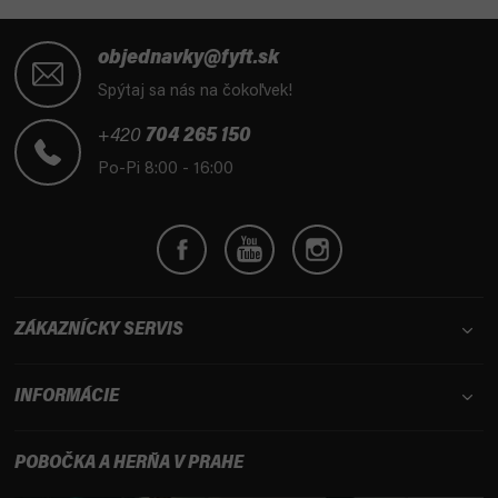
Z
á
objednavky@fyft.sk
p
Spýtaj sa nás na čokoľvek!
ä
t
+420
704 265 150
i
Po-Pi 8:00 - 16:00
e
ZÁKAZNÍCKY SERVIS
INFORMÁCIE
POBOČKA A HERŇA V PRAHE