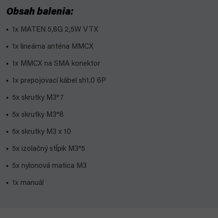
Obsah balenia:
1x MATEN 5,8G 2,5W VTX
1x lineárna anténa MMCX
1x MMCX na SMA konektor
1x prepojovací kábel sh1.0 6P
5x skrutky M3*7
5x skrutky M3*8
5x skrutky M3 x 10
5x izolačný stĺpik M3*5
5x nylonová matica M3
1x manuál