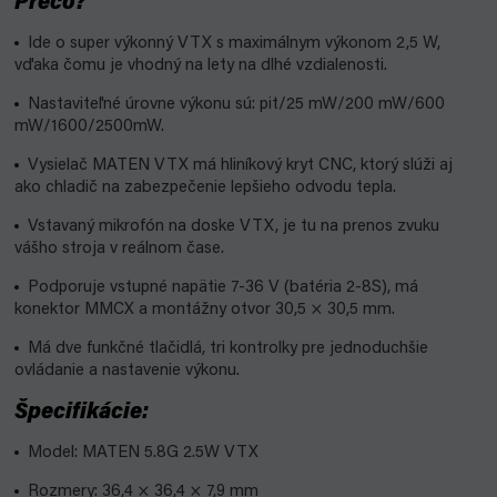
Prečo?
Ide o super výkonný VTX s maximálnym výkonom 2,5 W,
vďaka čomu je vhodný na lety na dlhé vzdialenosti.
Nastaviteľné úrovne výkonu sú: pit/25 mW/200 mW/600
mW/1600/2500mW.
Vysielač MATEN VTX má hliníkový kryt CNC, ktorý slúži aj
ako chladič na zabezpečenie lepšieho odvodu tepla.
Vstavaný mikrofón na doske VTX, je tu na prenos zvuku
vášho stroja v reálnom čase.
Podporuje vstupné napätie 7-36 V (batéria 2-8S), má
konektor MMCX a montážny otvor 30,5 × 30,5 mm.
Má dve funkčné tlačidlá, tri kontrolky pre jednoduchšie
ovládanie a nastavenie výkonu.
Špecifikácie:
Model: MATEN 5.8G 2.5W VTX
Rozmery: 36,4 × 36,4 × 7,9 mm