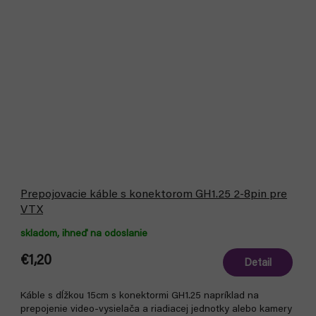
Prepojovacie káble s konektorom GH1.25 2-8pin pre
VTX
skladom, ihneď na odoslanie
€1,20
Detail
Káble s dĺžkou 15cm s konektormi GH1.25 napríklad na
prepojenie video-vysielača a riadiacej jednotky alebo kamery