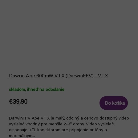
Dawrin Ape 600mW VTX (DarwinFPV) - VTX
skladom, ihneď na odoslanie
€39,90
Do košíka
DarwinFPV Ape VTX je malý, odolný a cenovo dostupný video
vysielač vhodný pre menšie 2-3" drony. Video vysielač
disponuje u.FL konektorom pre pripojenie antény a
maximálnym...