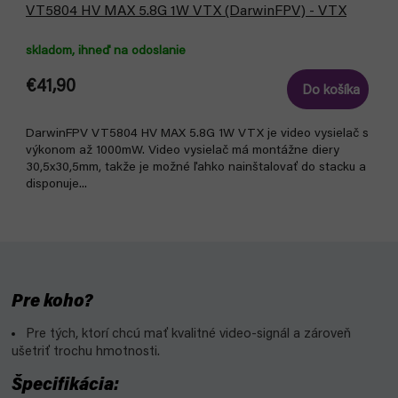
VT5804 HV MAX 5.8G 1W VTX (DarwinFPV) - VTX
skladom, ihneď na odoslanie
€41,90
Do košíka
DarwinFPV VT5804 HV MAX 5.8G 1W VTX je video vysielač s
výkonom až 1000mW. Video vysielač má montážne diery
30,5x30,5mm, takže je možné ľahko nainštalovať do stacku a
disponuje...
Pre koho?
Pre tých, ktorí chcú mať kvalitné video-signál a zároveň
ušetriť trochu hmotnosti.
Špecifikácia: