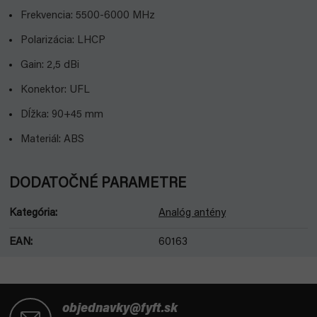
Frekvencia: 5500-6000 MHz
Polarizácia:
LHCP
Gain: 2,5 dBi
Konektor:
UFL
Dĺžka: 90+45 mm
Materiál: ABS
DODATOČNÉ PARAMETRE
Kategória
:
Analóg antény
EAN
:
60163
Z
á
objednavky@fyft.sk