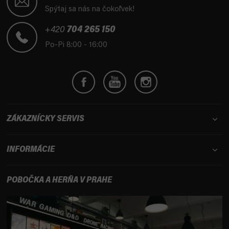
p
Spýtaj sa nás na čokoľvek!
ä
t
+420
704 265 150
i
Po-Pi 8:00 - 16:00
e
ZÁKAZNÍCKY SERVIS
INFORMÁCIE
POBOČKA A HERŇA V PRAHE