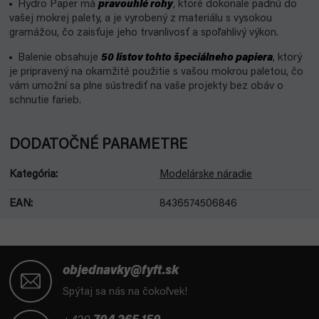
Hydro Paper má
pravouhlé rohy
, ktoré dokonale padnú do
vašej mokrej palety, a je vyrobený z materiálu s vysokou
gramážou, čo zaisťuje jeho trvanlivosť a spoľahlivý výkon.
Balenie obsahuje
50 listov tohto špeciálneho papiera
, ktorý
je pripravený na okamžité použitie s vašou mokrou paletou, čo
vám umožní sa plne sústrediť na vaše projekty bez obáv o
schnutie farieb.
DODATOČNÉ PARAMETRE
Kategória
:
Modelárske náradie
EAN
:
8436574506846
Z
á
objednavky@fyft.sk
p
Spýtaj sa nás na čokoľvek!
ä