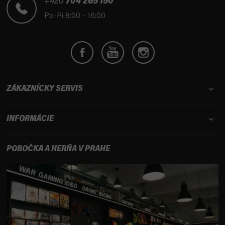
t
+420
704 265 150
i
Po-Pi 8:00 - 16:00
e
ZÁKAZNÍCKY SERVIS
INFORMÁCIE
POBOČKA A HERŇA V PRAHE