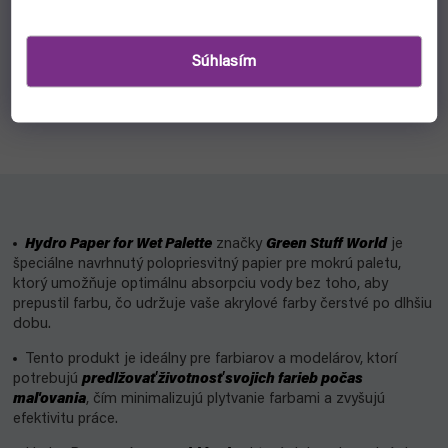
€12,50
Do košíka
Súhlasím
Wet Palette - Mokrá paleta od spoločnosti Green Stuff World
vám pomôže neplytvať farbou tým, že spomalí proces
schnutia. Vhodná pre akrylové farby.
Hydro Paper for Wet Palette
značky
Green Stuff World
je
špeciálne navrhnutý polopriesvitný papier pre mokrú paletu,
ktorý umožňuje optimálnu absorpciu vody bez toho, aby
prepustil farbu, čo udržuje vaše akrylové farby čerstvé po dlhšiu
dobu.
Tento produkt je ideálny pre farbiarov a modelárov, ktorí
potrebujú
predlžovať životnosť svojich farieb počas
maľovania
, čím minimalizujú plytvanie farbami a zvyšujú
efektivitu práce.