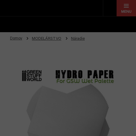
Prejsť
na
obsah
Domov
MODELÁRSTVO
Náradie