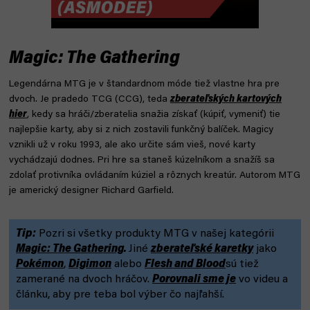
Magic: The Gathering
Legendárna MTG je v štandardnom móde tiež vlastne hra pre
dvoch. Je pradedo TCG (CCG), teda
zberateľských kartových
hier
, kedy sa hráči/zberatelia snažia získať (kúpiť, vymeniť) tie
najlepšie karty, aby si z nich zostavili funkčný balíček. Magicy
vznikli už v roku 1993, ale ako určite sám vieš, nové karty
vychádzajú dodnes. Pri hre sa staneš kúzelníkom a snažíš sa
zdolať protivníka ovládaním kúziel a rôznych kreatúr. Autorom MTG
je americký designer Richard Garfield.
Tip:
Pozri si všetky produkty MTG v našej kategórii
Magic: The Gathering
.
Jiné
zberateľské karetky
jako
Pokémon
,
Digimon
alebo
Flesh and Blood
sú tiež
zamerané na dvoch hráčov.
Porovnali sme
je
vo videu a
článku, aby pre teba bol výber čo najľahší.