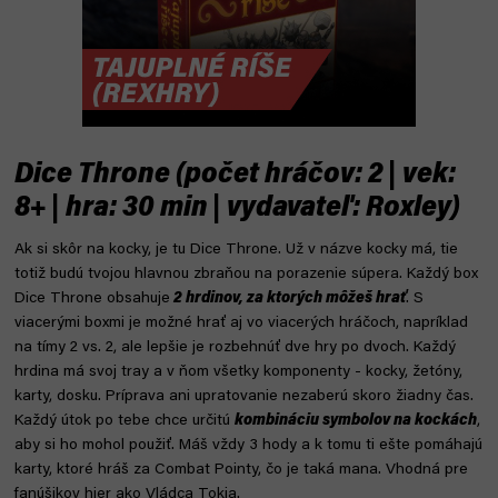
Dice Throne (počet hráčov: 2 | vek:
8+ | hra: 30 min | vydavateľ: Roxley)
Ak si skôr na kocky, je tu Dice Throne. Už v názve kocky má, tie
totiž budú tvojou hlavnou zbraňou na porazenie súpera. Každý box
Dice Throne obsahuje
2 hrdinov, za ktorých môžeš hrať
. S
viacerými boxmi je možné hrať aj vo viacerých hráčoch, napríklad
na tímy 2 vs. 2, ale lepšie je rozbehnúť dve hry po dvoch. Každý
hrdina má svoj tray a v ňom všetky komponenty - kocky, žetóny,
karty, dosku. Príprava ani upratovanie nezaberú skoro žiadny čas.
Každý útok po tebe chce určitú
kombináciu symbolov na kockách
,
aby si ho mohol použiť. Máš vždy 3 hody a k tomu ti ešte pomáhajú
karty, ktoré hráš za Combat Pointy, čo je taká mana. Vhodná pre
fanúšikov hier ako Vládca Tokia.