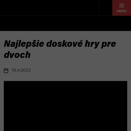
Prejsť
na
obsah
Najlepšie doskové hry pre
dvoch
19.4.2023