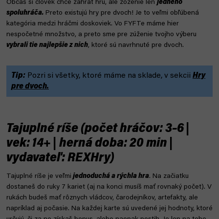
Občas si človek chce zahrať hru, ale zoženie len
jedného
spoluhráča.
Preto existujú hry pre dvoch! Je to veľmi obľúbená
kategória medzi hráčmi doskoviek. Vo FYFTe máme hier
nespočetné množstvo, a preto sme pre zúženie tvojho výberu
vybrali tie najlepšie z nich
, ktoré sú navrhnuté pre dvoch.
Tip:
Pozri si všetky, ktoré máme na sklade, v sekcii
Hry
pre dvoch.
Tajuplné ríše (počet hráčov: 3–6 |
vek: 14+ | herná doba: 20 min |
vydavateľ: REXHry)
Tajuplné ríše je veľmi
jednoduchá a rýchla hra
. Na začiatku
dostaneš do ruky 7 kariet (aj na konci musíš mať rovnaký počet). V
rukách budeš mať rôznych vládcov, čarodejníkov, artefakty, ale
napríklad aj počasie. Na každej karte sú uvedené jej hodnoty, ktoré