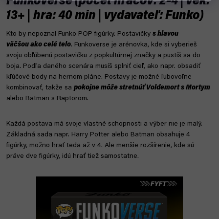
Funkoverse (počet hráčov: 2–4 | vek:
13+ | hra: 40 min | vydavateľ: Funko)
Kto by nepoznal Funko POP figúrky. Postavičky
s hlavou
väčšou
ako celé telo
. Funkoverse je arénovka, kde si vyberieš
svoju obľúbenú postavičku z popkultúrnej značky a pustíš sa do
boja. Podľa daného scenára musíš splniť cieľ, ako napr. obsadiť
kľúčové body na hernom pláne. Postavy je možné ľubovoľne
kombinovať, takže sa
pokojne môže stretnúť Voldemort s Mortym
alebo Batman s Raptorom.
Každá postava má svoje vlastné schopnosti a výber nie je malý.
Základná sada napr. Harry Potter alebo Batman obsahuje 4
figúrky, možno hrať teda až v 4. Ale menšie rozšírenie, kde sú
práve dve figúrky, idú hrať tiež samostatne.