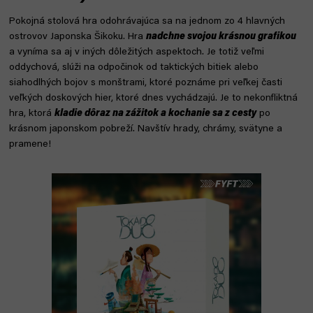
Pokojná stolová hra odohrávajúca sa na jednom zo 4 hlavných
ostrovov Japonska Šikoku. Hra
nadchne svojou krásnou grafikou
a vyníma sa aj v iných dôležitých aspektoch. Je totiž veľmi
oddychová, slúži na odpočinok od taktických bitiek alebo
siahodlhých bojov s monštrami, ktoré poznáme pri veľkej časti
veľkých doskových hier, ktoré dnes vychádzajú. Je to nekonfliktná
hra, ktorá
kladie dôraz na zážitok a kochanie sa z cesty
po
krásnom japonskom pobreží. Navštív hrady, chrámy, svätyne a
pramene!