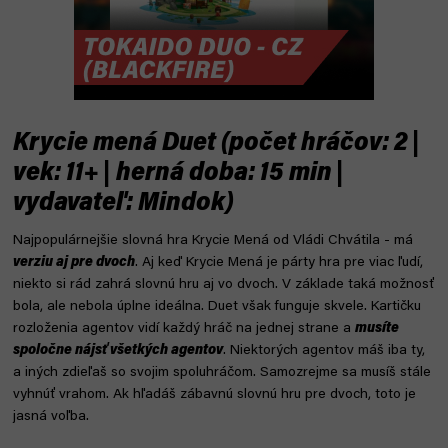
Krycie mená Duet (počet hráčov: 2 |
vek: 11+ | herná doba: 15 min |
vydavateľ: Mindok)
Najpopulárnejšie slovná hra Krycie Mená od Vládi Chvátila - má
verziu aj pre dvoch
. Aj keď Krycie Mená je párty hra pre viac ľudí,
niekto si rád zahrá slovnú hru aj vo dvoch. V základe taká možnosť
bola, ale nebola úplne ideálna. Duet však funguje skvele. Kartičku
rozloženia agentov vidí každý hráč na jednej strane a
musíte
spoločne nájsť všetkých agentov
. Niektorých agentov máš iba ty,
a iných zdieľaš so svojim spoluhráčom. Samozrejme sa musíš stále
vyhnúť vrahom. Ak hľadáš
zábavnú
slovnú hru pre dvoch, toto je
jasná voľba.