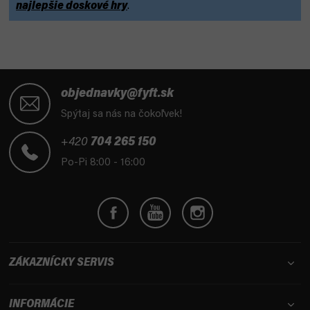
najlepšie doskové hry
.
Z
á
objednavky@fyft.sk
p
Spýtaj sa nás na čokoľvek!
ä
t
+420
704 265 150
i
Po-Pi 8:00 - 16:00
e
ZÁKAZNÍCKY SERVIS
INFORMÁCIE