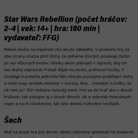
Star Wars Rebellion (počet hráčov:
2–4 | vek: 14+ | hra: 180 min |
vydavateľ: FFG)
Rebeli útočia na impérium cez ukrytú základňu. V priebehu hry sa
obe strany snažia plniť úlohy, za splnenie ktorých posúvajú žetón
po osi víťazných bodov. Všetky akcie plánuješ v tajnosti, aby ich
ten druhý neprezrel. Pokiaľ dôjde ku stretu, prehovorí kocky. V
stratégii ti pomôžu jednotliví lídri, ktorým postupne prideľuješ úlohy
a vedú tvoju armádu miniatúr v ústrety. Áno… miniatúr! A koľko, že
ich tam je? 150! Vrátane hviezdy smrti. Hra sa dá hrať ako v dvoch
hráčoch, tak pokojne aj v dvoch tímoch. Ak si milovník Hviezdnych
vojen a sci-fi všeobecne, tak túto debnú rozhodne neoľúpíš.
Šach
Keď sa povie hra pre dvoch, všetci začneme spomínať na moderné