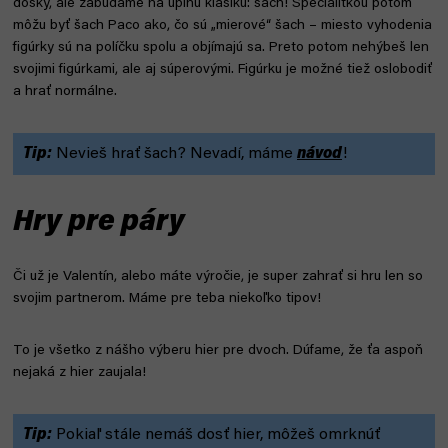
dosky, ale zabúdame na úplnú klasiku: šach! Špecialitkou potom
môžu byť šach Paco ako, čo sú „mierové“ šach – miesto vyhodenia
figúrky sú na políčku spolu a objímajú sa. Preto potom nehýbeš len
svojimi figúrkami, ale aj súperovými. Figúrku je možné tiež oslobodiť
a hrať normálne.
Tip:
Nevieš hrať šach? Nevadí, máme
návod
!
Hry pre páry
Či už je Valentín, alebo máte výročie, je super zahrať si hru len so
svojim partnerom. Máme pre teba niekoľko tipov!
To je všetko z nášho výberu hier pre dvoch. Dúfame, že ťa aspoň
nejaká z hier zaujala!
Tip:
Pokiaľ stále nemáš dosť hier, môžeš omrknúť