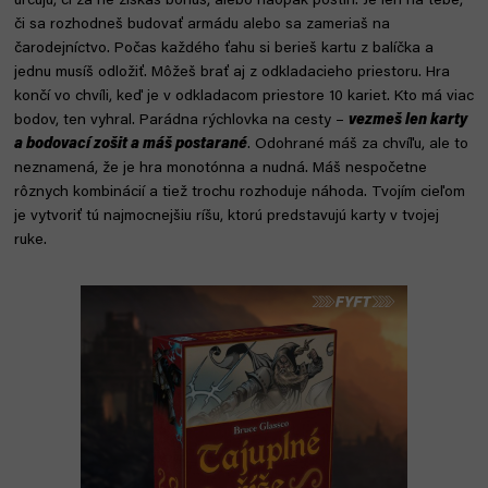
určujú, či za ne získaš bonus, alebo naopak postih. Je len na tebe,
či sa rozhodneš budovať armádu alebo sa zameriaš na
čarodejníctvo. Počas každého ťahu si berieš kartu z balíčka a
jednu musíš odložiť. Môžeš brať aj z odkladacieho priestoru. Hra
končí vo chvíli, keď je v odkladacom priestore 10 kariet. Kto má viac
bodov, ten vyhral. Parádna rýchlovka na cesty –
vezmeš len karty
a bodovací zošit a máš postarané
. Odohrané máš za chvíľu, ale to
neznamená, že je hra monotónna a nudná. Máš nespočetne
rôznych kombinácií a tiež trochu rozhoduje náhoda. Tvojím cieľom
je vytvoriť tú najmocnejšiu ríšu, ktorú predstavujú karty v tvojej
ruke.