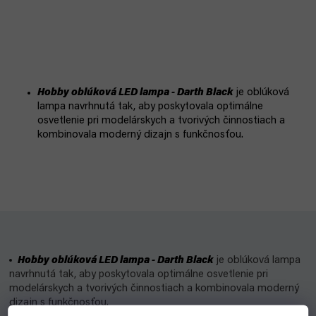
Hobby oblúková LED lampa - Darth Black
je oblúková
lampa navrhnutá tak, aby poskytovala optimálne
osvetlenie pri modelárskych a tvorivých činnostiach a
kombinovala moderný dizajn s funkčnosťou.
Hobby oblúková LED lampa - Darth Black
je oblúková lampa
navrhnutá tak, aby poskytovala optimálne osvetlenie pri
modelárskych a tvorivých činnostiach a kombinovala moderný
dizajn s funkčnosťou.