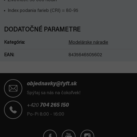
Životnosť: 50 000 hodín
Index podania farieb (CRI) = 80-95
DODATOČNÉ PARAMETRE
Kategória
:
Modelárske náradie
EAN
:
8435646505602
Z
á
objednavky@fyft.sk
p
Spýtaj sa nás na čokoľvek!
ä
t
+420
704 265 150
i
Po-Pi 8:00 - 16:00
e