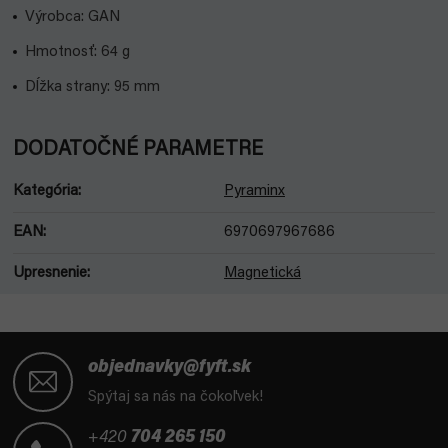
Výrobca: GAN
Hmotnosť: 64 g
Dĺžka strany: 95 mm
DODATOČNÉ PARAMETRE
Kategória
:
Pyraminx
EAN
:
6970697967686
Upresnenie
:
Magnetická
Z
á
objednavky@fyft.sk
p
Spýtaj sa nás na čokoľvek!
ä
t
+420
704 265 150