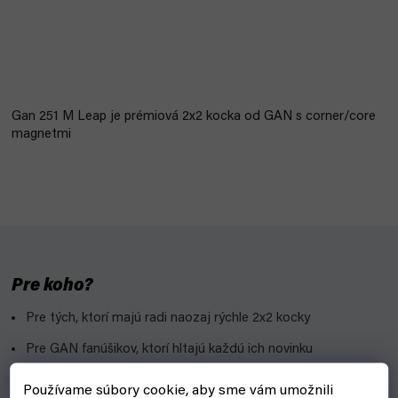
Gan 251 M Leap je prémiová 2x2 kocka od GAN s corner/core
magnetmi
Pre koho?
Pre tých, ktorí majú radi naozaj rýchle 2x2 kocky
Pre GAN fanúšikov, ktorí hltajú každú ich novinku
Prečo?
Používame súbory cookie, aby sme vám umožnili