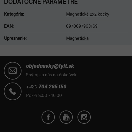
DODATOČNÉ PARAMETRE
Kategória
:
Magnetické 2x2 kocky
EAN
:
6970697963169
Upresnenie
:
Magnetická
Z
á
objednavky@fyft.sk
p
Spýtaj sa nás na čokoľvek!
ä
t
+420
704 265 150
i
Po-Pi 8:00 - 16:00
e