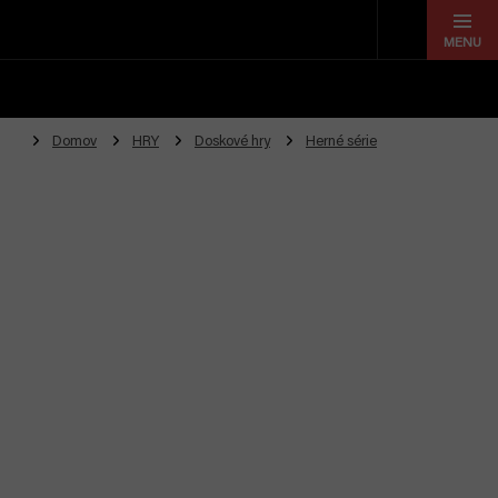
Prejsť
na
obsah
Domov
HRY
Doskové hry
Herné série