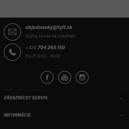
Z
á
objednavky@fyft.sk
p
Spýtaj sa nás na čokoľvek!
ä
t
+420
704 265 150
i
Po-Pi 8:00 - 16:00
e
ZÁKAZNÍCKY SERVIS
INFORMÁCIE