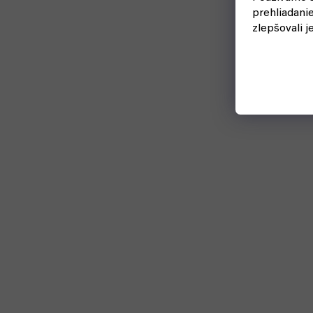
prehliadani
zlepšovali j