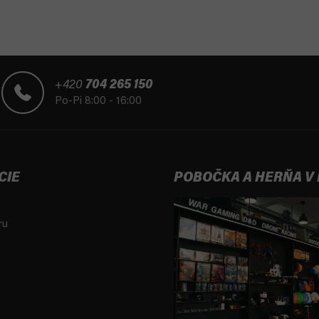
+420
704 265 150
Po-Pi 8:00 - 16:00
CIE
POBOČKA A HERŇA V
ru