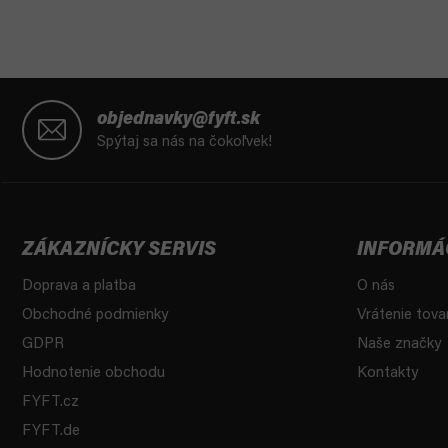
Z
á
objednavky@fyft.sk
p
Spýtaj sa nás na čokoľvek!
ä
t
i
e
ZÁKAZNÍCKY SERVIS
INFORMÁ
Doprava a platba
O nás
Obchodné podmienky
Vrátenie tova
GDPR
Naše značky
Hodnotenie obchodu
Kontakty
FYFT.cz
FYFT.de