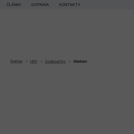
Prejsť
ČLÁNKY
DOPRAVA
KONTAKTY
na
obsah
Domov
HRY
Doskové hry
Western