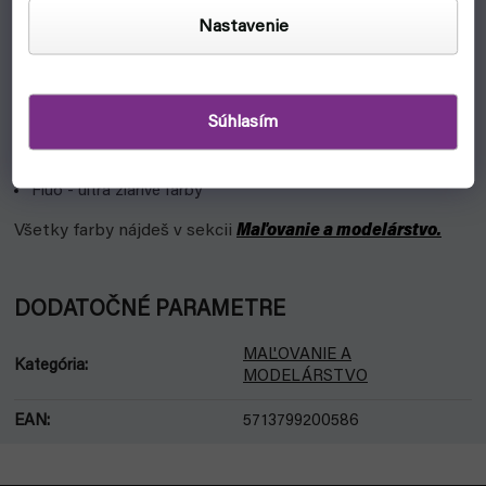
Air Metallics - metalická farba pre airbrush
Nastavenie
Metallics - metalické farby na vytváranie najmä kovových
efektov
Effects - farby pre neobvyklé efekty
Súhlasím
Speedpaint - tiene, žiarivá sýtosť, highlighty v jednej vrstve
Fluo - ultra žiarivé farby
Všetky farby nájdeš v sekcii
Maľovanie a modelárstvo.
DODATOČNÉ PARAMETRE
MAĽOVANIE A
Kategória
:
MODELÁRSTVO
EAN
:
5713799200586