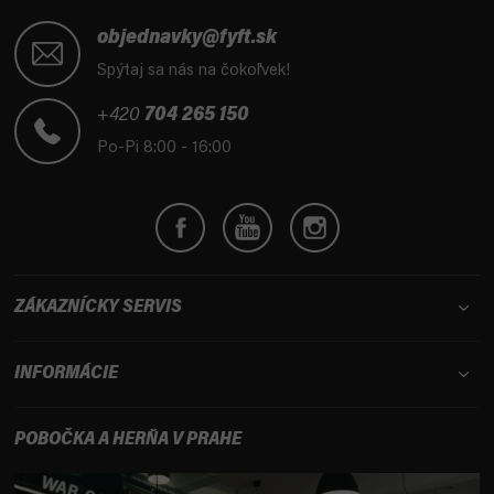
Z
á
objednavky@fyft.sk
p
Spýtaj sa nás na čokoľvek!
ä
t
+420
704 265 150
i
Po-Pi 8:00 - 16:00
e
ZÁKAZNÍCKY SERVIS
INFORMÁCIE
POBOČKA A HERŇA V PRAHE