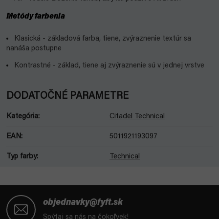
Metódy farbenia
Klasická - základová farba, tiene, zvýraznenie textúr sa
nanáša postupne
Kontrastné - základ, tiene aj zvýraznenie sú v jednej vrstve
DODATOČNÉ PARAMETRE
Kategória
:
Citadel Technical
EAN
:
5011921193097
Typ farby
:
Technical
Z
á
objednavky@fyft.sk
p
Spýtaj sa nás na čokoľvek!