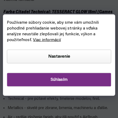
Farba Citadel Technical: TESSERACT GLOW 18ml (Games
Workshop)
Používame súbory cookie, aby sme vám umožnili
pohodlné prehliadanie webovej stránky a vďaka
Typy farieb
analýze neustále zlepšovali jej funkcie, výkon a
použiteľnosť.
Viac informácií
Contrast - základ, tiene a zvýraznenie v jednej vrstve s
kontrastnými farbami.
Nastavenie
Base – majú vysokú hustotu pigmentu pre základný náter.
Shade - detaily na hĺbku a tiene.
Dry - určené na techniku nanášania farby za sucha.
Súhlasím
Layer - na nanášanie na základnú farbu alebo ďalšie vrsty
krycích farieb.
Technical - pre pútavé efekty, tmelenie modelov, finiš.
Metallics - skvelé pre zbrane, brnenia, machineriu a ďalšie.
Air - redšie zloženie farieb, aby išli použiť s AirBrush