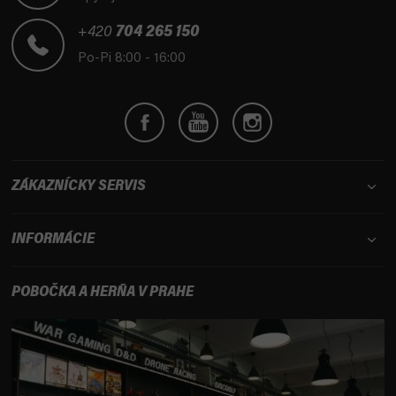
ä
t
+420
704 265 150
i
Po-Pi 8:00 - 16:00
e
ZÁKAZNÍCKY SERVIS
INFORMÁCIE
POBOČKA A HERŇA V PRAHE