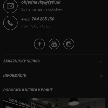
á
objednavky@fyft.sk
p
Spýtaj sa nás na čokoľvek!
ä
t
+420
704 265 150
i
Po-Pi 8:00 - 16:00
e
ZÁKAZNÍCKY SERVIS
INFORMÁCIE
POBOČKA A HERŇA V PRAHE