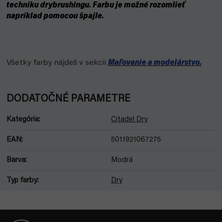
techniku drybrushingu. Farbu je možné rozomlieť
napríklad pomocou špajle.
Všetky farby nájdeš v sekcii
Maľovanie a modelárstvo.
DODATOČNÉ PARAMETRE
Kategória
:
Citadel Dry
EAN
:
5011921067275
Barva
:
Modrá
Typ farby
:
Dry
Z