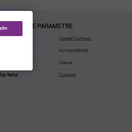
DODATOČNÉ PARAMETRE
sím
Kategória
:
Citadel Contrast
EAN
:
5011921185696
Barva
:
Zelená
Typ farby
:
Contrast