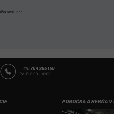
anáša postupne
+420
704 265 150
Po-Pi 8:00 - 16:00
CIE
POBOČKA A HERŇA V