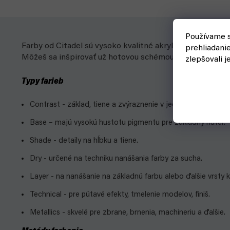
Používame s
Farby od Citadel sú vysoko kvalitné akrylové farby, ktor
prehliadani
Môžeš sa inšpirovať už hotovou schémou alebo zapojiť vl
zlepšovali j
Typy farieb
Contrast - základ, tiene a zvýraznenie v jednej vrstve s ko
Base – majú vysokú hustotu pigmentu pre základný náter.
Shade - detaily na hĺbku a tiene.
Dry - určené na techniku nanášania farby za sucha.
Layer - na nanášanie na základnú farbu alebo ďalšie vrsty kr
Technical - pre pútavé efekty, tmelenie modelov, finiš.
Metallics - skvelé pre zbrane, brnenia, machineriu a ďalšie.