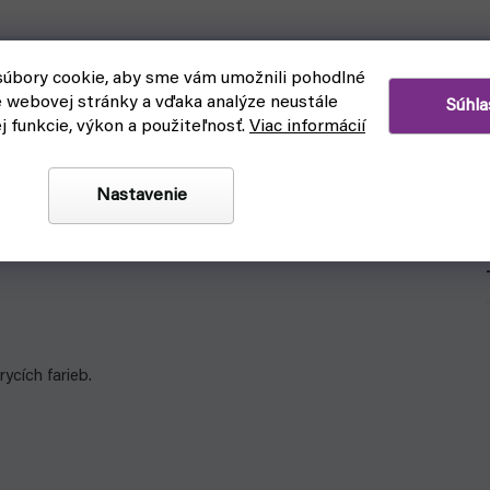
úbory cookie, aby sme vám umožnili pohodlné
é sa používajú na farbenie figúrok nielen k
wargamingu
.
e webovej stránky a vďaka analýze neustále
Súhla
astnú fantáziu.
ej funkcie, výkon a použiteľnosť.
Viac informácií
Nastavenie
ntrastnými farbami.
ycích farieb.