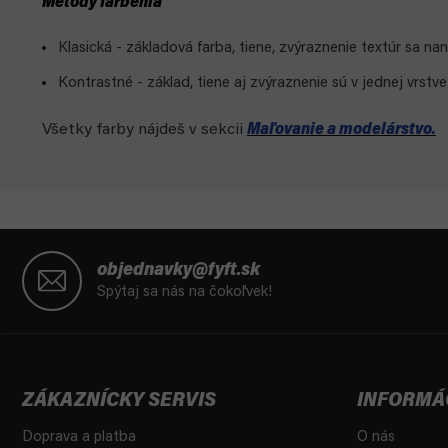
Metódy farbenia
Klasická - základová farba, tiene, zvýraznenie textúr sa n
Kontrastné - základ, tiene aj zvýraznenie sú v jednej vrstve
Všetky farby nájdeš v sekcii
Maľovanie a modelárstvo.
Z
á
objednavky@fyft.sk
p
Spýtaj sa nás na čokoľvek!
ä
t
i
e
ZÁKAZNÍCKY SERVIS
INFORMÁ
Doprava a platba
O nás