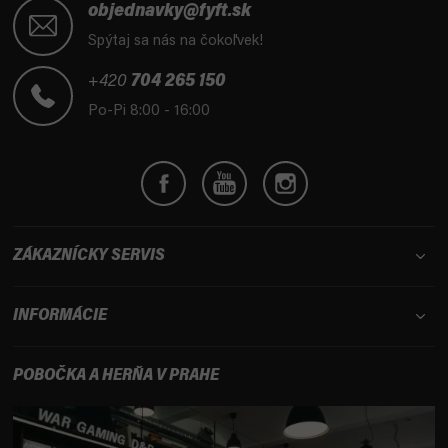
á
objednavky@fyft.sk
p
Spýtaj sa nás na čokoľvek!
ä
t
+420
704 265 150
i
Po-Pi 8:00 - 16:00
e
ZÁKAZNÍCKY SERVIS
INFORMÁCIE
POBOČKA A HERŇA V PRAHE