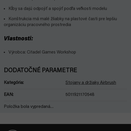
Kĺby sa dajú odpojiť a spojiť podľa veľkosti modelu
Konštrukcia má malé žliabky na plastové časti pre lepšiu
organizáciu pracovného prostredia
Vlastnosti:
Výrobca: Citadel Games Workshop
DODATOČNÉ PARAMETRE
Kategória
:
Stojany a držiaky Airbrush
EAN
:
5011921170548
Položka bola vypredaná…
Z