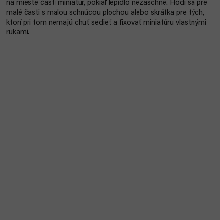
na mieste časti miniatúr, pokiaľ lepidlo nezaschne. Hodí sa pre
malé časti s malou schnúcou plochou alebo skrátka pre tých,
ktorí pri tom nemajú chuť sedieť a fixovať miniatúru vlastnými
rukami.