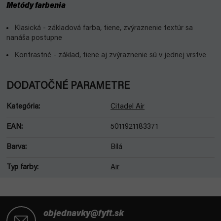
Metódy farbenia
Klasická - základová farba, tiene, zvýraznenie textúr sa
nanáša postupne
Kontrastné - základ, tiene aj zvýraznenie sú v jednej vrstve
DODATOČNÉ PARAMETRE
Kategória
:
Citadel Air
EAN
:
5011921183371
Barva
:
Bílá
Typ farby
:
Air
Z
á
objednavky@fyft.sk