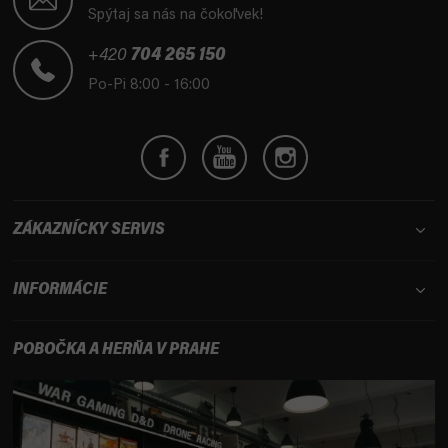
p
Spýtaj sa nás na čokoľvek!
ä
t
+420
704 265 150
i
Po-Pi 8:00 - 16:00
e
ZÁKAZNÍCKY SERVIS
INFORMÁCIE
POBOČKA A HERŇA V PRAHE