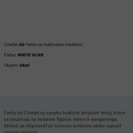
Citadel
Air
farba na maľovanie modelov.
Farba:
WHITE SCAR
Objem:
24ml
Farby od Citadel sú vysoko kvalitné akrylové farby, ktoré
sa používajú na farbenie figúrok nielen k wargamingu.
Môžeš sa inšpirovať už hotovou schémou alebo zapojiť
vlastnú fantáziu.