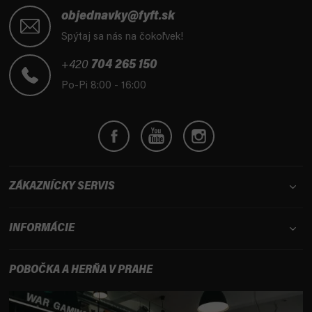
á
objednavky@fyft.sk
p
Spýtaj sa nás na čokoľvek!
ä
t
+420
704 265 150
i
Po-Pi 8:00 - 16:00
e
ZÁKAZNÍCKY SERVIS
INFORMÁCIE
POBOČKA A HERŇA V PRAHE