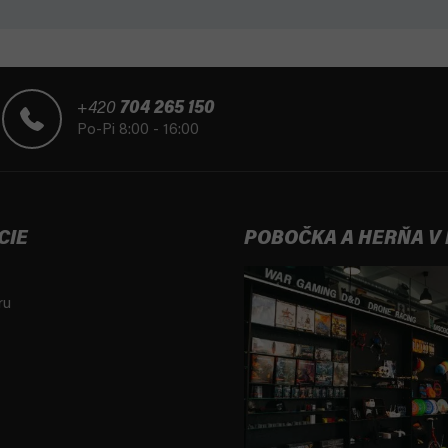
+420
704 265 150
Po-Pi 8:00 - 16:00
CIE
POBOČKA A HERŇA V
ru