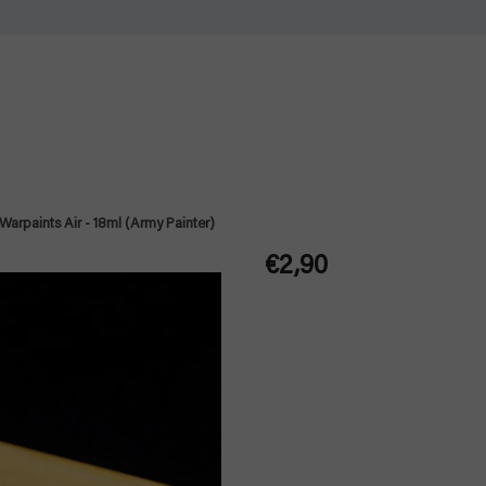
arpaints Air - 18ml (Army Painter)
€2,90
Jednotková
cena: