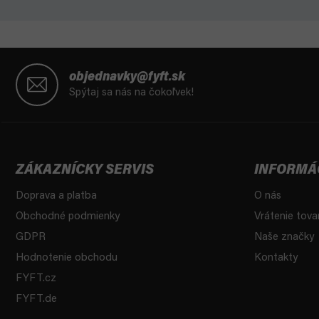
Z
á
objednavky@fyft.sk
p
Spýtaj sa nás na čokoľvek!
ä
t
i
e
ZÁKAZNÍCKY SERVIS
INFORMÁ
Doprava a platba
O nás
Obchodné podmienky
Vrátenie tova
GDPR
Naše značky
Hodnotenie obchodu
Kontakty
FYFT.cz
FYFT.de