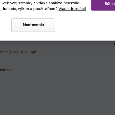
e webovej stránky a vďaka analýze neustále
Súhla
ej funkcie, výkon a použiteľnosť.
Viac informácií
 farby, ktoré sa používajú na farbenie figúrok nielen k
Nastavenie
lebo zapojiť vlastnú fantáziu.
ňoch (Base, Mid, High)
efektov