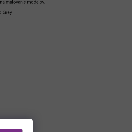
 na maľovanie modelov.
d Grey