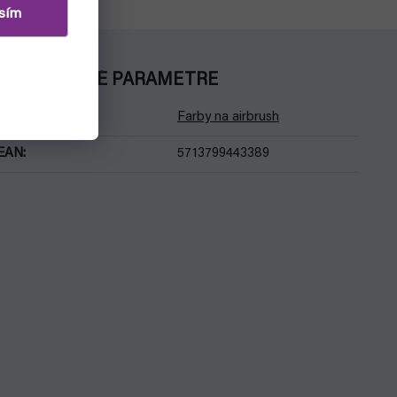
sím
DODATOČNÉ PARAMETRE
Kategória
:
Farby na airbrush
EAN
:
5713799443389