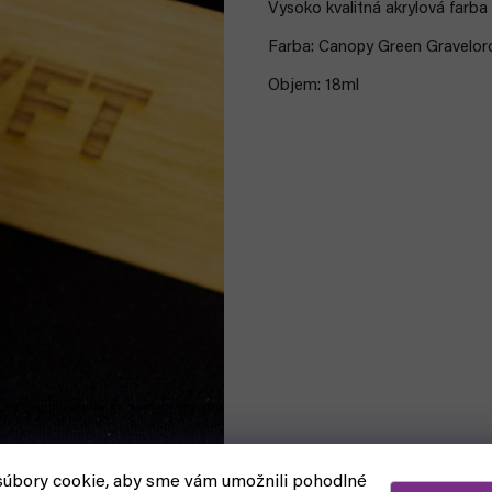
Vysoko kvalitná akrylová
farba
Farba: Canopy Green Gravelor
Objem: 18ml
úbory cookie, aby sme vám umožnili pohodlné