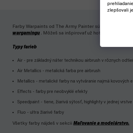
prehliadani
zlepšovali j
Farby Warpaints od The Army Painter sú kvalitné akrylové
wargamingu
. Môžeš sa inšpirovať už hotovou schémou a
Typy farieb
Air - pre základný náter technikou airbrush v rôznych odtie
Air Metallics - metalická farba pre airbrush
Metallics - metalické farby na vytváranie najmä kovových 
Effects - farby pre neobvyklé efekty
Speedpaint - tiene, žiarivá sýtosť, highlighty v jednej vrstve
Fluo - ultra žiarivé farby
Všetky farby nájdeš v sekcii
Maľovanie a modelárstvo.