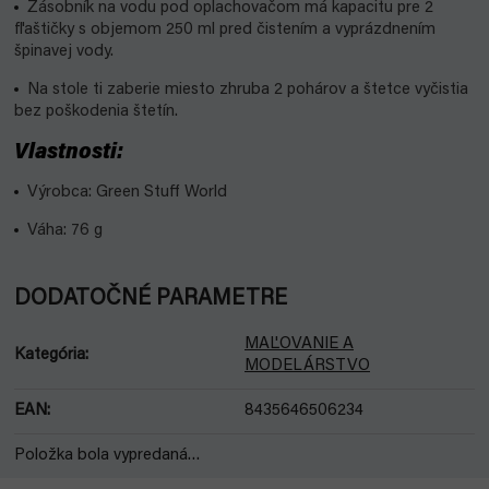
Zásobník na vodu pod oplachovačom má kapacitu pre 2
fľaštičky s objemom 250 ml pred čistením a vyprázdnením
špinavej vody.
Na stole ti zaberie miesto zhruba 2 pohárov a štetce vyčistia
bez poškodenia štetín.
Vlastnosti:
Výrobca: Green Stuff World
Váha: 76 g
DODATOČNÉ PARAMETRE
MAĽOVANIE A
Kategória
:
MODELÁRSTVO
EAN
:
8435646506234
Položka bola vypredaná…