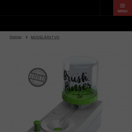
Prejsť
na
obsah
Domov
MODELÁRSTVO