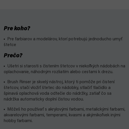
Pre koho?
Pre farbiarov a modelárov, ktorí potrebujú jednoducho umyť
štetce
Prečo?
Ušetri si starosti s čistením štetcov v niekoľkých nádobách na
oplachovanie, náhodným rozliatím alebo cestami k drezu.
Brush Rinser je skvelý nástroj, ktorý ti pomôže pri čistení
štetcov, stačí vložiť štetec do nádobky, stlačiť tlačidlo a
špinavá oplachová voda odtečie do nádržky, zatiaľ čo sa
nádržka automaticky doplní čistou vodou.
Môžeš ho používať s akrylovými farbami, metalickými farbami,
akvarelovými farbami, temperami, kvasmi a akýmikoľvek inými
hobby farbami.