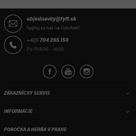
Z
á
objednavky@fyft.sk
p
Spýtaj sa nás na čokoľvek!
ä
t
+420
704 265 150
i
Po-Pi 8:00 - 16:00
e
ZÁKAZNÍCKY SERVIS
INFORMÁCIE
POBOČKA A HERŇA V PRAHE