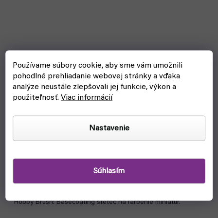
Používame súbory cookie, aby sme vám umožnili
pohodlné prehliadanie webovej stránky a vďaka
analýze neustále zlepšovali jej funkcie, výkon a
použiteľnosť.
Viac informácií
Nastavenie
Štetec Hobby Brush: Basecoating (Army Painter)
skladom, ihneď na odoslanie
Súhlasím
€3,70
Do košíka
Hobby Brush: Basecoating štetec na farbenie miniatúr.