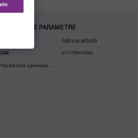
sím
DODATOČNÉ PARAMETRE
Kategória
:
Farby na airbrush
EAN
:
5713799410985
Položka bola vypredaná…