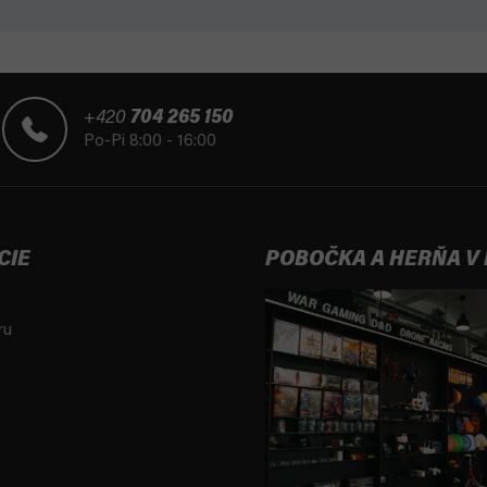
+420
704 265 150
Po-Pi 8:00 - 16:00
CIE
POBOČKA A HERŇA V
ru