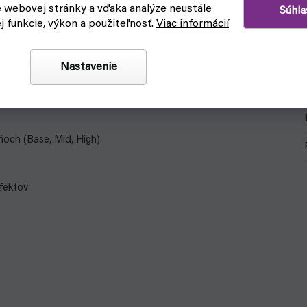
e webovej stránky a vďaka analýze neustále
Súhla
ej funkcie, výkon a použiteľnosť.
Viac informácií
 farby, ktoré sa používajú na farbenie figúrok nielen k
Nastavenie
lebo zapojiť vlastnú fantáziu.
ňoch (Base, Mid, High)
efektov