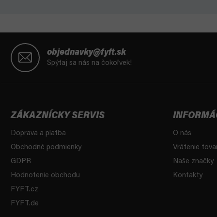
Z
á
objednavky@fyft.sk
p
Spýtaj sa nás na čokoľvek!
ä
t
i
e
ZÁKAZNÍCKY SERVIS
INFORMÁ
Doprava a platba
O nás
Obchodné podmienky
Vrátenie tova
GDPR
Naše značky
Hodnotenie obchodu
Kontakty
FYFT.cz
FYFT.de