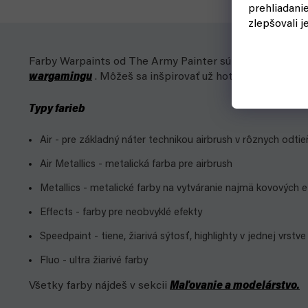
prehliadani
zlepšovali j
Farby Warpaints od The Army Painter sú kvalitné akrylové
wargamingu
. Môžeš sa inšpirovať už hotovou schémou a
Typy farieb
Air - pre základný náter technikou airbrush v rôznych odtie
Air Metallics - metalická farba pre airbrush
Metallics - metalické farby na vytváranie najmä kovových 
Effects - farby pre neobvyklé efekty
Speedpaint - tiene, žiarivá sýtosť, highlighty v jednej vrstve
Fluo - ultra žiarivé farby
Všetky farby nájdeš v sekcii
Maľovanie a modelárstvo.