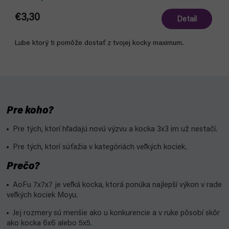
€3,30
Detail
Lube ktorý ti pomôže dostať z tvojej kocky maximum.
Pre koho?
Pre tých, ktorí hľadajú novú výzvu a kocka 3x3 im už nestačí.
Pre tých, ktorí súťažia v kategóriách veľkých kociek.
Prečo?
AoFu 7x7x7 je veľká kocka, ktorá ponúka najlepší výkon v rade
veľkých kociek Moyu.
Jej rozmery sú menšie ako u konkurencie a v ruke pôsobí skôr
ako kocka 6x6 alebo 5x5.