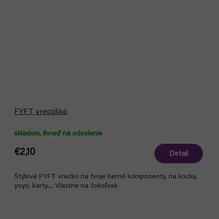
FYFT vrecúško
skladom, ihneď na odoslanie
€2,10
Detail
Štýlové FYFT vrecko na tvoje herné komponenty, na kocku,
yoyo, karty.... Vlastne na čokoľvek