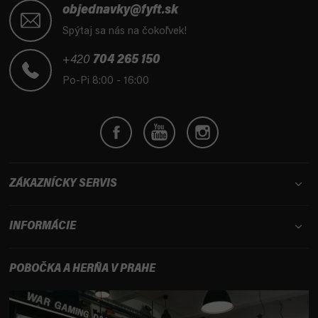
á
objednavky@fyft.sk
p
Spýtaj sa nás na čokoľvek!
ä
t
+420
704 265 150
i
Po-Pi 8:00 - 16:00
e
ZÁKAZNÍCKY SERVIS
INFORMÁCIE
POBOČKA A HERŇA V PRAHE