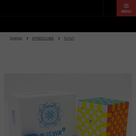
Prejsť
na
obsah
Domov
SPEEDCUBE
7x7x7