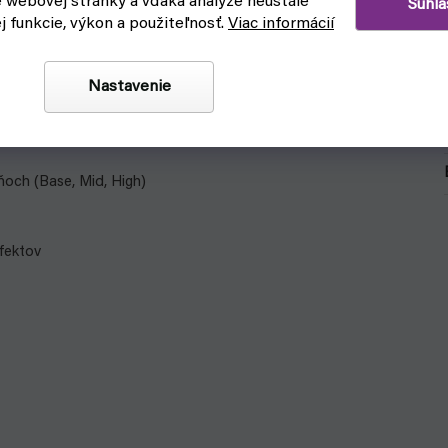
e webovej stránky a vďaka analýze neustále
Súhla
ej funkcie, výkon a použiteľnosť.
Viac informácií
Nastavenie
rnish.
ňoch (Base, Mid, High)
efektov