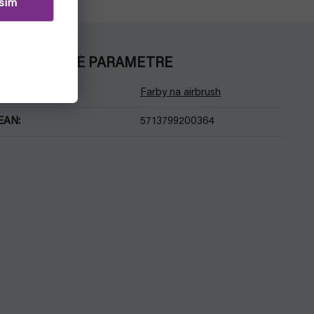
sím
DODATOČNÉ PARAMETRE
Kategória
:
Farby na airbrush
EAN
:
5713799200364