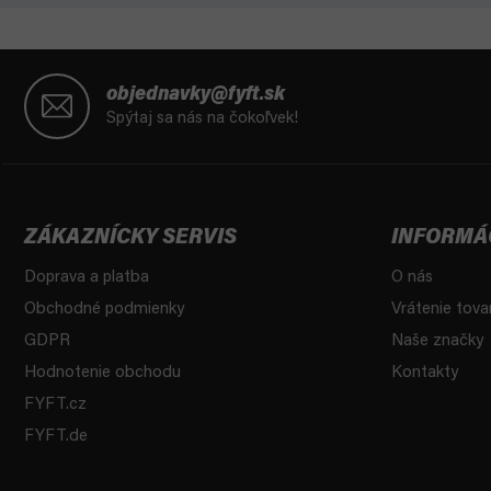
Z
á
objednavky@fyft.sk
p
Spýtaj sa nás na čokoľvek!
ä
t
i
e
ZÁKAZNÍCKY SERVIS
INFORMÁ
Doprava a platba
O nás
Obchodné podmienky
Vrátenie tova
GDPR
Naše značky
Hodnotenie obchodu
Kontakty
FYFT.cz
FYFT.de