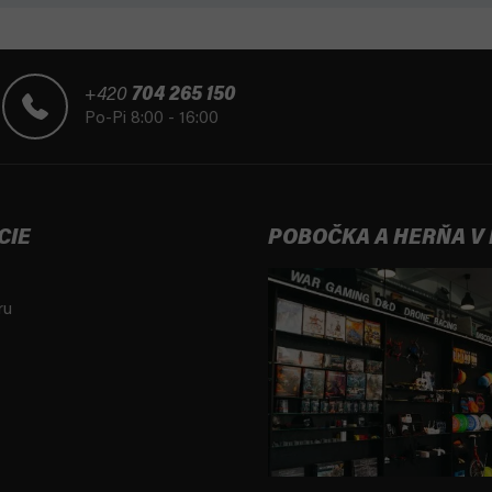
+420
704 265 150
Po-Pi 8:00 - 16:00
CIE
POBOČKA A HERŇA V
ru