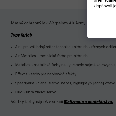
prehliadani
zlepšovali j
Matný ochranný lak Warpaints Air Army Painter Matt Va
Typy farieb
Air - pre základný náter technikou airbrush v rôznych odtie
Air Metallics - metalická farba pre airbrush
Metallics - metalické farby na vytváranie najmä kovových 
Effects - farby pre neobvyklé efekty
Speedpaint - tiene, žiarivá sýtosť, highlighty v jednej vrstve
Fluo - ultra žiarivé farby
Všetky farby nájdeš v sekcii
Maľovanie a modelárstvo.