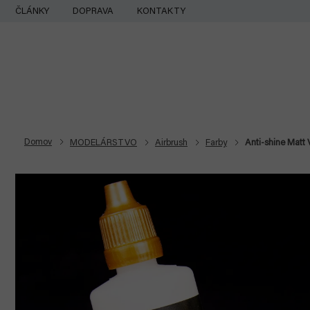
Prejsť
ČLÁNKY
DOPRAVA
KONTAKTY
na
obsah
Domov
MODELÁRSTVO
Airbrush
Farby
Anti-shine Matt 