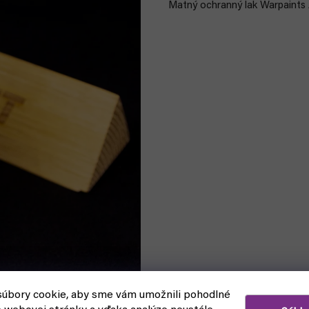
Matný ochranný lak Warpaints 
úbory cookie, aby sme vám umožnili pohodlné