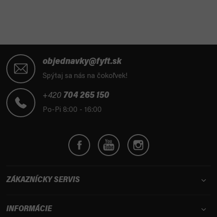
Z
á
objednavky@fyft.sk
p
Spýtaj sa nás na čokoľvek!
ä
t
+420
704 265 150
i
Po-Pi 8:00 - 16:00
e
ZÁKAZNÍCKY SERVIS
INFORMÁCIE