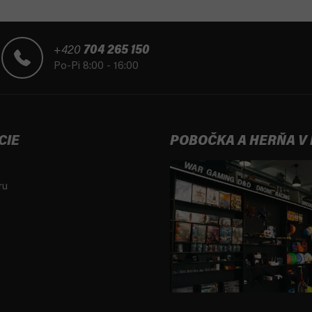
+420
704 265 150
Po-Pi 8:00 - 16:00
CIE
POBOČKA A HERŇA V
ru