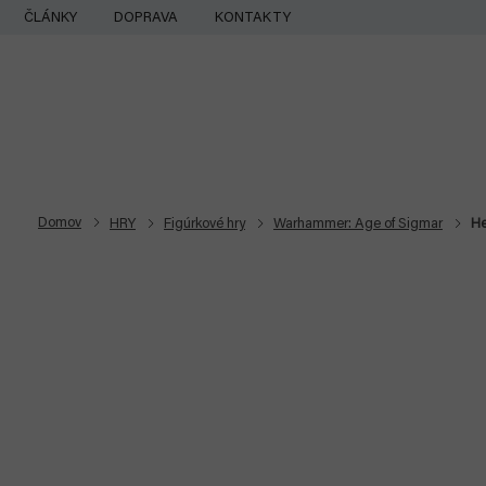
Prejsť
ČLÁNKY
DOPRAVA
KONTAKTY
na
obsah
Domov
HRY
Figúrkové hry
Warhammer: Age of Sigmar
He