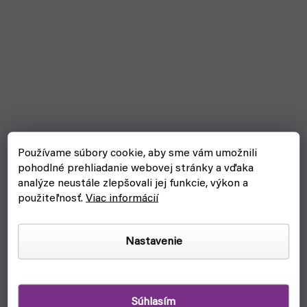
Používame súbory cookie, aby sme vám umožnili
pohodlné prehliadanie webovej stránky a vďaka
analýze neustále zlepšovali jej funkcie, výkon a
Warhammer: Age of Sigmar - Deathrattle Skeletons
použiteľnosť.
Viac informácií
skladom, ihneď na odoslanie
Nastavenie
€44
Do košíka
Nemŕtvi kostlivci do tvojej armády Warhammer Age of Sigmar.
Sú základnou jednotkou tvojej armády. Často ich sila je v
Súhlasím