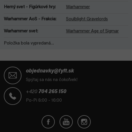
Herný svet - Figúrkové hry
:
Warhammer
Warhammer AoS - Frakcia
:
Soulblight Gravelords
Warhammer svet
:
Warhammer Age of Sigmar
Položka bola vypredaná…
Z
á
objednavky@fyft.sk
p
Spýtaj sa nás na čokoľvek!
ä
t
+420
704 265 150
i
Po-Pi 8:00 - 16:00
e