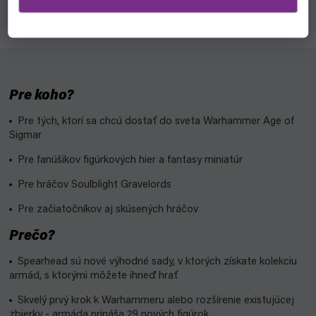
počte, pretože jednotlivo sú pomerne dosť slabí.
Pre koho?
Pre tých, ktorí sa chcú dostať do sveta Warhammer Age of
Sigmar
Pre fanúšikov figúrkových hier a fantasy miniatúr
Pre hráčov Soulblight Gravelords
Pre začiatočníkov aj skúsených hráčov
Prečo?
Spearhead sú nové výhodné sady, v ktorých získate kolekciu
armád, s ktorými môžete ihneď hrať
Skvelý prvý krok k Warhammeru alebo rozšírenie existujúcej
zbierky - armáda prináša 29 nových figúrok