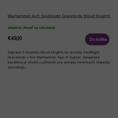
Warhammer AoS: Soulblight Gravelords Blood Knights
skladom, ihneď na odoslanie
€49,10
Do košíka
Súprava 5 modelov Blood Knights do armády Soulblight
Gravelords v hre Warhammer Age of Sigmar. Vampírska
kavaléria je skvelý rozšírením pre armády nemŕtvych. Nájazdy
spôsobujú...