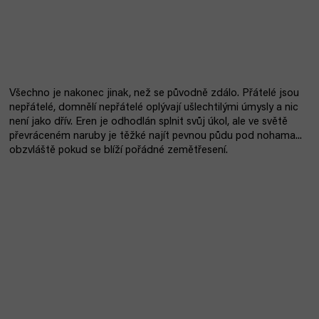
Všechno je nakonec jinak, než se původně zdálo. Přátelé jsou
nepřátelé, domnělí nepřátelé oplývají ušlechtilými úmysly a nic
není jako dřív. Eren je odhodlán splnit svůj úkol, ale ve světě
převráceném naruby je těžké najít pevnou půdu pod nohama...
obzvláště pokud se blíží pořádné zemětřesení.