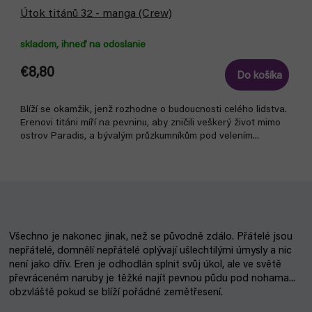
Útok titánů 32 - manga (Crew)
skladom, ihneď na odoslanie
€8,80
Do košíka
Blíží se okamžik, jenž rozhodne o budoucnosti celého lidstva.
Erenovi titáni míří na pevninu, aby zničili veškerý život mimo
ostrov Paradis, a bývalým průzkumníkům pod velením...
Všechno je nakonec jinak, než se původně zdálo. Přátelé jsou
nepřátelé, domnělí nepřátelé oplývají ušlechtilými úmysly a nic
není jako dřív. Eren je odhodlán splnit svůj úkol, ale ve světě
převráceném naruby je těžké najít pevnou půdu pod nohama...
obzvláště pokud se blíží pořádné zemětřesení.