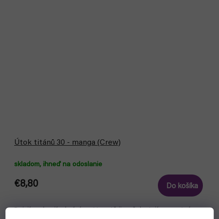
Útok titánů 30 - manga (Crew)
skladom, ihneď na odoslanie
€8,80
Do košíka
Bojují, vzdorují a brání se. V cestě jim však stojí nezvratný