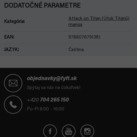
DODATOČNÉ PARAMETRE
Attack on Titan (Útok Titánů)
Kategória
:
manga
EAN
:
9788076791381
JAZYK
:
Čeština
Z
á
objednavky@fyft.sk
p
Spýtaj sa nás na čokoľvek!
ä
t
+420
704 265 150
i
Po-Pi 8:00 - 16:00
e