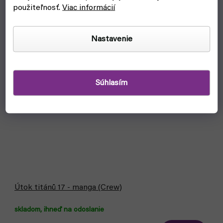
použiteľnosť.
Viac informácií
Nastavenie
Súhlasím
Útok titánů 17 - manga (Crew)
skladom, ihneď na odoslanie