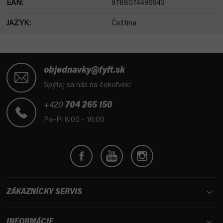
EAN
:
9788074496943
JAZYK
:
Čeština
Z
á
objednavky@fyft.sk
p
Spýtaj sa nás na čokoľvek!
ä
t
+420
704 265 150
i
Po-Pi 8:00 - 16:00
e
ZÁKAZNÍCKY SERVIS
INFORMÁCIE