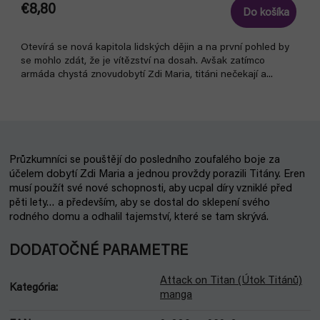
€8,80
Do košíka
Otevírá se nová kapitola lidských dějin a na první pohled by
se mohlo zdát, že je vítězství na dosah. Avšak zatímco
armáda chystá znovudobytí Zdi Maria, titáni nečekají a...
Průzkumníci se pouštějí do posledního zoufalého boje za
účelem dobytí Zdi Maria a jednou provždy porazili Titány. Eren
musí použít své nové schopnosti, aby ucpal díry vzniklé před
pěti lety… a především, aby se dostal do sklepení svého
rodného domu a odhalil tajemství, které se tam skrývá.
DODATOČNÉ PARAMETRE
Attack on Titan (Útok Titánů)
Kategória
:
manga