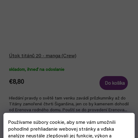
Útok titánů 20 - manga (Crew)
skladom, ihneď na odoslanie
€8,80
Do košíka
Hledání pravdy o světě tam venku zavádí průzkumníky až do
Titány zamořené čtvrti Šiganšina, jen co by kamenem dohodil
od Erenova rodného domu. Pouští se do provedení Erenova...
Používame súbory cookie, aby sme vám umožnili
pohodlné prehliadanie webovej stránky a vďaka
analýze neustále zlepšovali jej funkcie, výkon a