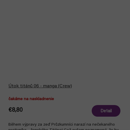
Útok titánů 06 - manga (Crew)
čakáme na naskladnenie
€8,80
Detail
Během výpravy za zeď Průzkumníci narazí na nečekaného