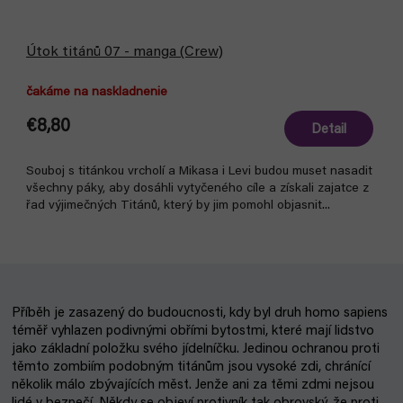
Útok titánů 07 - manga (Crew)
čakáme na naskladnenie
€8,80
Detail
Souboj s titánkou vrcholí a Mikasa i Levi budou muset nasadit
všechny páky, aby dosáhli vytyčeného cíle a získali zajatce z
řad výjimečných Titánů, který by jim pomohl objasnit...
Příběh je zasazený do budoucnosti, kdy byl druh homo sapiens
téměř vyhlazen podivnými obřími bytostmi, které mají lidstvo
jako základní položku svého jídelníčku. Jedinou ochranou proti
těmto zombiím podobným titánům jsou vysoké zdi, chránící
několik málo zbývajících měst. Jenže ani za těmi zdmi nejsou