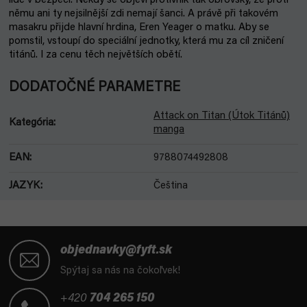
lidé v bezpečí. Někdy se objeví protivník tak obrovský, že proti
němu ani ty nejsilnější zdi nemají šanci. A právě při takovém
masakru přijde hlavní hrdina, Eren Yeager o matku. Aby se
pomstil, vstoupí do speciální jednotky, která mu za cíl zničení
titánů. I za cenu těch největších obětí.
DODATOČNÉ PARAMETRE
Attack on Titan (Útok Titánů)
Kategória
:
manga
EAN
:
9788074492808
JAZYK
:
Čeština
Z
á
objednavky@fyft.sk
p
Spýtaj sa nás na čokoľvek!
ä
t
+420
704 265 150