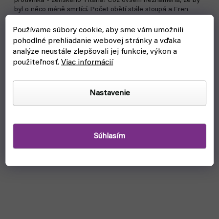
protivníka - ženského Titána! Což ovšem neznamená, že by
byl o něco méně smrtící. Počet obětí stále stoupá a Eren
dostává...
Používame súbory cookie, aby sme vám umožnili
pohodlné prehliadanie webovej stránky a vďaka
analýze neustále zlepšovali jej funkcie, výkon a
použiteľnosť.
Viac informácií
Nastavenie
Súhlasím