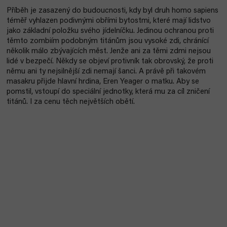
Příběh je zasazený do budoucnosti, kdy byl druh homo sapiens
téměř vyhlazen podivnými obřími bytostmi, které mají lidstvo
jako základní položku svého jídelníčku. Jedinou ochranou proti
těmto zombiím podobným titánům jsou vysoké zdi, chránící
několik málo zbývajících měst. Jenže ani za těmi zdmi nejsou
lidé v bezpečí. Někdy se objeví protivník tak obrovský, že proti
němu ani ty nejsilnější zdi nemají šanci. A právě při takovém
masakru přijde hlavní hrdina, Eren Yeager o matku. Aby se
pomstil, vstoupí do speciální jednotky, která mu za cíl zničení
titánů. I za cenu těch největších obětí.