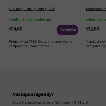
Cín 100g - dia 0,8mm (TBS)
Napájací si
skladom, ihneď na odoslanie
skladom, ihn
€14,60
€12,60
Do košíka
Prémiový cín (TBS Solder) na spájkovanie
Napájací sieť
komponentov tvojho drona
napájanie ele
Nástupca legendy!
Skvelé spájkovacie pero Miniware TS101 pre