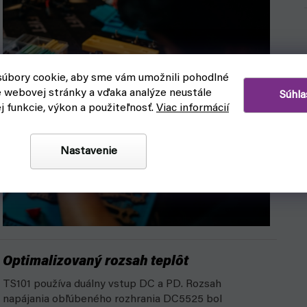
úbory cookie, aby sme vám umožnili pohodlné
e webovej stránky a vďaka analýze neustále
Súhla
ej funkcie, výkon a použiteľnosť.
Viac informácií
Nastavenie
Optimalizovaný rozsah teplôt
TS101 používa duálny vstup DC a PD. Rozsah
napájania obľúbeného rozhrania DC5525 bol