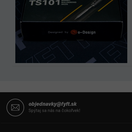
Z
á
objednavky@fyft.sk
p
Spýtaj sa nás na čokoľvek!
ä
t
i