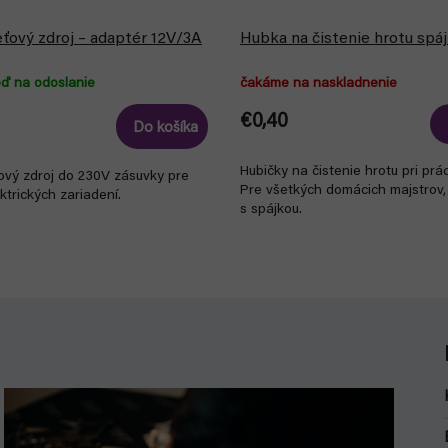
eťový zdroj – adaptér 12V/3A
Hubka na čistenie hrotu spá
eď na odoslanie
čakáme na naskladnenie
€0,40
Do košíka
Hubičky na čistenie hrotu pri prác
ový zdroj do 230V zásuvky pre
Pre všetkých domácich majstrov, 
ktrických zariadení.
s spájkou.