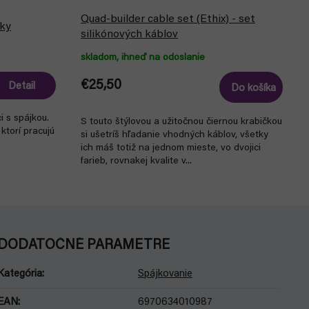
Quad-builder cable set (Ethix) - set
jky
silikónových káblov
skladom, ihneď na odoslanie
€25,50
Detail
Do košíka
i s spájkou.
S touto štýlovou a užitočnou čiernou krabičkou
ktorí pracujú
si ušetríš hľadanie vhodných káblov, všetky
ich máš totiž na jednom mieste, vo dvojici
farieb, rovnakej kvalite v...
DODATOČNÉ PARAMETRE
Kategória
:
Spájkovanie
EAN
:
6970634010987