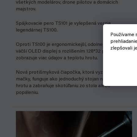
všetkých modelárov, drone pilotov a domácich
majstrov.
Spájkovacie pero TS101 je vylepšená verzia
legendárnej TS100.
Používame s
prehliadani
Oproti TS100 je ergonomickejší, odolnejší a používa
zlepšovali j
väčší OLED displej s rozlíšením 128*32 pixelov, ktorý
zobrazuje viac údajov a teplotu hrotu.
Nová protišmyková čiapočka, ktorá vyzerá ako hlava
mačky, funguje ako jednoduchý stojan na podoprenie
hrotu a zabraňuje skotúľaniu zo stola alebo
popáleniu.