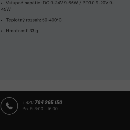
Vstupné napätie: DC 9-24V 9-65W / PD3.0 9-20V 9-
45W
Teplotný rozsah: 50-400°C
Hmotnosť: 33 g
+420
704 265 150
Po-Pi 8:00 - 16:00